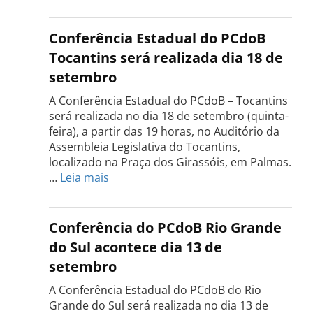
Conferência Estadual do PCdoB
Tocantins será realizada dia 18 de
setembro
A Conferência Estadual do PCdoB – Tocantins
será realizada no dia 18 de setembro (quinta-
feira), a partir das 19 horas, no Auditório da
Assembleia Legislativa do Tocantins,
localizado na Praça dos Girassóis, em Palmas.
:
…
Leia mais
Conferência
Estadual
do
Conferência do PCdoB Rio Grande
PCdoB
do Sul acontece dia 13 de
Tocantins
setembro
será
realizada
A Conferência Estadual do PCdoB do Rio
dia
Grande do Sul será realizada no dia 13 de