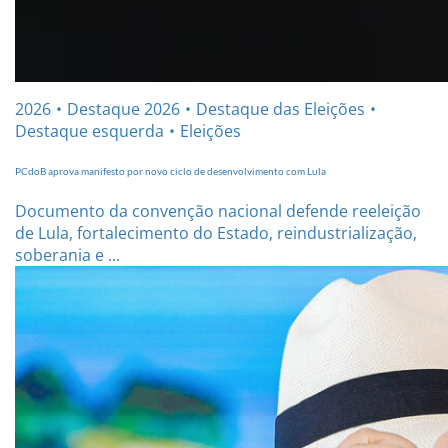
2026
Destaque 2026
Destaque das Eleições
Destaque esquerda
Eleições
PCdoB aprova manifesto por novo ciclo de desenvolvimento com Lula
Documento da convenção nacional defende reeleição
de Lula, fortalecimento do Estado, reindustrialização,
soberania e ...