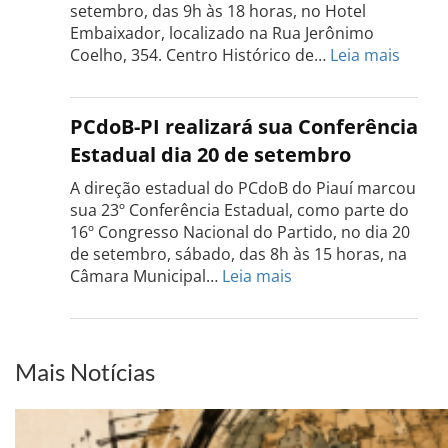
18
setembro, das 9h às 18 horas, no Hotel
de
Embaixador, localizado na Rua Jerônimo
setembro
:
Coelho, 354. Centro Histórico de…
Leia mais
Confe
do
PCdo
PCdoB-PI realizará sua Conferência
Rio
Estadual dia 20 de setembro
Grand
do
A direção estadual do PCdoB do Piauí marcou
Sul
sua 23º Conferência Estadual, como parte do
acont
16º Congresso Nacional do Partido, no dia 20
dia
de setembro, sábado, das 8h às 15 horas, na
13
:
Câmara Municipal…
Leia mais
de
PCdoB-
setem
PI
realizará
sua
Mais Notícias
Conferência
Estadual
dia