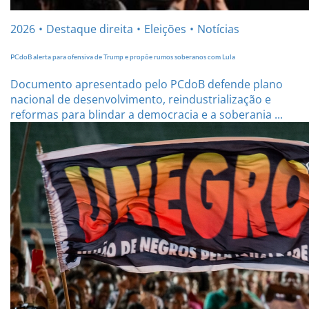
2026
Destaque direita
Eleições
Notícias
PCdoB alerta para ofensiva de Trump e propõe rumos soberanos com Lula
Documento apresentado pelo PCdoB defende plano
nacional de desenvolvimento, reindustrialização e
reformas para blindar a democracia e a soberania ...