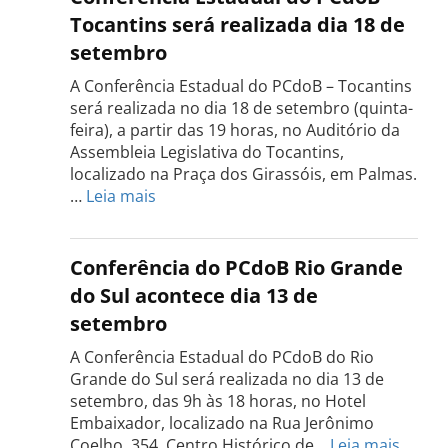
Tocantins será realizada dia 18 de
setembro
A Conferência Estadual do PCdoB – Tocantins
será realizada no dia 18 de setembro (quinta-
feira), a partir das 19 horas, no Auditório da
Assembleia Legislativa do Tocantins,
localizado na Praça dos Girassóis, em Palmas.
:
…
Leia mais
Conferência
Estadual
do
Conferência do PCdoB Rio Grande
PCdoB
do Sul acontece dia 13 de
Tocantins
setembro
será
realizada
A Conferência Estadual do PCdoB do Rio
dia
Grande do Sul será realizada no dia 13 de
18
setembro, das 9h às 18 horas, no Hotel
de
Embaixador, localizado na Rua Jerônimo
setembro
:
Coelho, 354. Centro Histórico de…
Leia mais