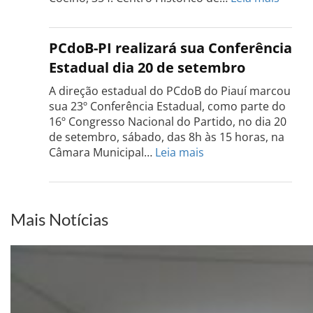
Confe
do
PCdo
PCdoB-PI realizará sua Conferência
Rio
Estadual dia 20 de setembro
Grand
do
A direção estadual do PCdoB do Piauí marcou
Sul
sua 23º Conferência Estadual, como parte do
acont
16º Congresso Nacional do Partido, no dia 20
dia
de setembro, sábado, das 8h às 15 horas, na
13
:
Câmara Municipal…
Leia mais
de
PCdoB-
setem
PI
realizará
sua
Mais Notícias
Conferência
Estadual
dia
20
de
setembro