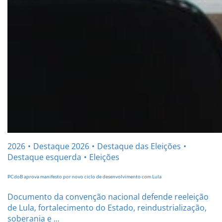
2026
Destaque 2026
Destaque das Eleições
Destaque esquerda
Eleições
PCdoB aprova manifesto por novo ciclo de desenvolvimento com Lula
Documento da convenção nacional defende reeleição
de Lula, fortalecimento do Estado, reindustrialização,
soberania e ...