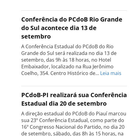
Conferência
Estadual
do
Conferência do PCdoB Rio Grande
PCdoB
do Sul acontece dia 13 de
Tocantins
setembro
será
realizada
A Conferência Estadual do PCdoB do Rio
dia
Grande do Sul será realizada no dia 13 de
18
setembro, das 9h às 18 horas, no Hotel
de
Embaixador, localizado na Rua Jerônimo
setembro
:
Coelho, 354. Centro Histórico de…
Leia mais
Confe
do
PCdo
PCdoB-PI realizará sua Conferência
Rio
Estadual dia 20 de setembro
Grand
do
A direção estadual do PCdoB do Piauí marcou
Sul
sua 23º Conferência Estadual, como parte do
acont
16º Congresso Nacional do Partido, no dia 20
dia
de setembro, sábado, das 8h às 15 horas, na