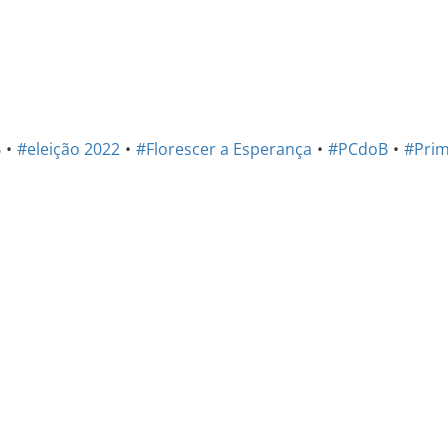
B
#eleição 2022
#Florescer a Esperança
#PCdoB
#Prim