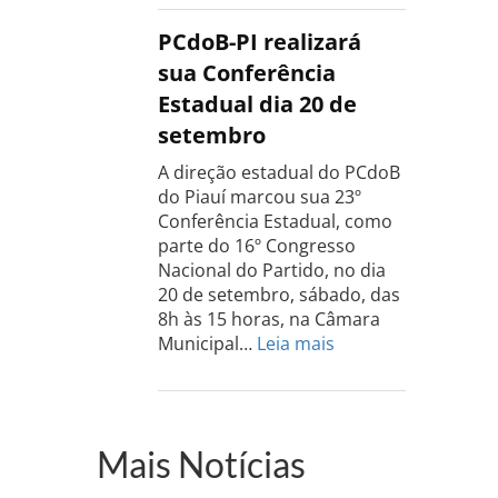
do
PCdoB
PCdoB-PI realizará
Rio
sua Conferência
Grande
Estadual dia 20 de
do
setembro
Sul
acontece
A direção estadual do PCdoB
dia
do Piauí marcou sua 23º
13
Conferência Estadual, como
de
parte do 16º Congresso
setembro
Nacional do Partido, no dia
20 de setembro, sábado, das
8h às 15 horas, na Câmara
:
Municipal…
Leia mais
PCdoB-
PI
realizará
sua
Mais Notícias
Conferência
Estadual