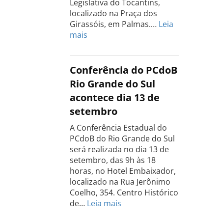
Legislativa do Tocantins,
localizado na Praça dos
Girassóis, em Palmas.…
Leia
:
mais
Conferência
Estadual
do
Conferência do PCdoB
PCdoB
Rio Grande do Sul
Tocantins
acontece dia 13 de
será
setembro
realizada
dia
A Conferência Estadual do
18
PCdoB do Rio Grande do Sul
de
será realizada no dia 13 de
setembro
setembro, das 9h às 18
horas, no Hotel Embaixador,
localizado na Rua Jerônimo
Coelho, 354. Centro Histórico
:
de…
Leia mais
Conferência