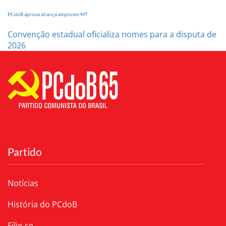
PCdoB aprova aliança ampla em MT
Convenção estadual oficializa nomes para a disputa de
2026
Partido
Notícias
História do PCdoB
Filie-se