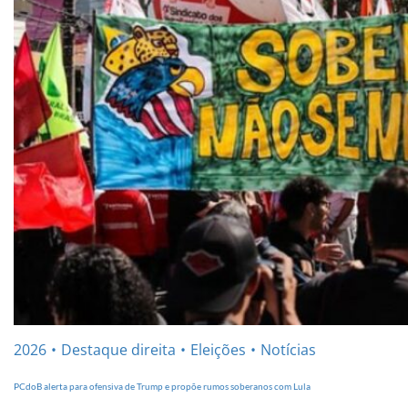
2026
Destaque direita
Eleições
Notícias
PCdoB alerta para ofensiva de Trump e propõe rumos soberanos com Lula