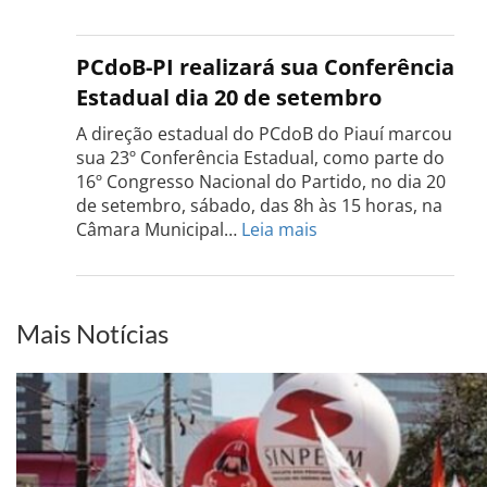
Confe
do
PCdo
PCdoB-PI realizará sua Conferência
Rio
Estadual dia 20 de setembro
Grand
do
A direção estadual do PCdoB do Piauí marcou
Sul
sua 23º Conferência Estadual, como parte do
acont
16º Congresso Nacional do Partido, no dia 20
dia
de setembro, sábado, das 8h às 15 horas, na
13
:
Câmara Municipal…
Leia mais
de
PCdoB-
setem
PI
realizará
sua
Mais Notícias
Conferência
Estadual
dia
20
de
setembro