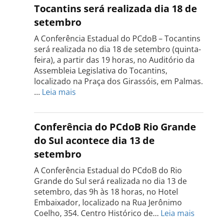
Tocantins será realizada dia 18 de
setembro
A Conferência Estadual do PCdoB – Tocantins
será realizada no dia 18 de setembro (quinta-
feira), a partir das 19 horas, no Auditório da
Assembleia Legislativa do Tocantins,
localizado na Praça dos Girassóis, em Palmas.
:
…
Leia mais
Conferência
Estadual
do
Conferência do PCdoB Rio Grande
PCdoB
do Sul acontece dia 13 de
Tocantins
setembro
será
realizada
A Conferência Estadual do PCdoB do Rio
dia
Grande do Sul será realizada no dia 13 de
18
setembro, das 9h às 18 horas, no Hotel
de
Embaixador, localizado na Rua Jerônimo
setembro
:
Coelho, 354. Centro Histórico de…
Leia mais