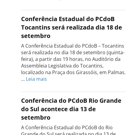
Conferência Estadual do PCdoB
Tocantins será realizada dia 18 de
setembro
A Conferência Estadual do PCdoB – Tocantins
será realizada no dia 18 de setembro (quinta-
feira), a partir das 19 horas, no Auditório da
Assembleia Legislativa do Tocantins,
localizado na Praça dos Girassóis, em Palmas.
:
…
Leia mais
Conferência
Estadual
do
Conferência do PCdoB Rio Grande
PCdoB
do Sul acontece dia 13 de
Tocantins
setembro
será
realizada
A Conferência Estadual do PCdoB do Rio
dia
Grande do Sul será realizada no dia 13 de