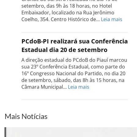
18
setembro, das 9h às 18 horas, no Hotel
de
Embaixador, localizado na Rua Jerônimo
setembro
:
Coelho, 354. Centro Histórico de…
Leia mais
Confe
do
PCdo
PCdoB-PI realizará sua Conferência
Rio
Estadual dia 20 de setembro
Grand
do
A direção estadual do PCdoB do Piauí marcou
Sul
sua 23º Conferência Estadual, como parte do
acont
16º Congresso Nacional do Partido, no dia 20
dia
de setembro, sábado, das 8h às 15 horas, na
13
:
Câmara Municipal…
Leia mais
de
PCdoB-
setem
PI
realizará
sua
Mais Notícias
Conferência
Estadual
dia