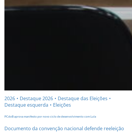
2026
Destaque 2026
Destaque das Eleições
Destaque esquerda
Eleições
PCdoB aprova manifesto por novo ciclo de desenvolvimento com Lula
Documento da convenção nacional defende reeleição