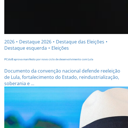
2026
Destaque 2026
Destaque das Eleições
Destaque esquerda
Eleições
PCdoB aprova manifesto por novo ciclo de desenvolvimento com Lula
Documento da convenção nacional defende reeleição
de Lula, fortalecimento do Estado, reindustrialização,
soberania e ...