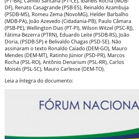
(PT-BA), Camilo Santana (PT-CE), Ibaneis Rocha (MDB-
DF), Renato Casagrande (PSB-ES), Reinaldo Azambuja
(PSDB-MS), Romeu Zema (NovoMG), Helder Barbalho
(MDB-PA), João Azevedo (Cidadania-PB), Paulo Câmara
(PSB-PE), Wellington Dias (PT-PI), Wilson Witzel (PSC-RJ),
Fátima Bezerra (PTRN), Eduardo Leite (PSDB-RS), João
Doria, (PSDB-SP) e Belivaldo Chagas (PSD-SE). Não
assinaram o texto Ronaldo Caiado (DEM-GO), Mauro
Mendes (DEM-MT), Ratinho Júnior (PSD-PR), Marcos
Rocha (PSL-RO), Antônio Denarium (PSL-RR), Carlos
Moisés (PSL-SC), Mauro Carlesse (DEM-TO).
Leia a íntegra do documento: