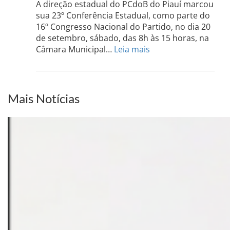
do
A direção estadual do PCdoB do Piauí marcou
Sul
sua 23º Conferência Estadual, como parte do
acont
16º Congresso Nacional do Partido, no dia 20
dia
de setembro, sábado, das 8h às 15 horas, na
13
:
Câmara Municipal…
Leia mais
de
PCdoB-
setem
PI
realizará
sua
Mais Notícias
Conferência
Estadual
dia
20
de
setembro