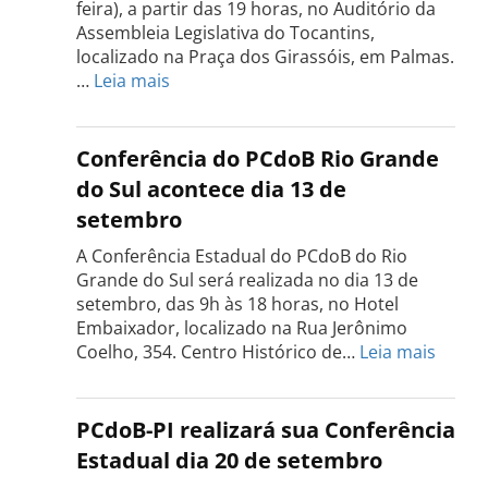
feira), a partir das 19 horas, no Auditório da
Assembleia Legislativa do Tocantins,
localizado na Praça dos Girassóis, em Palmas.
:
…
Leia mais
Conferência
Estadual
do
Conferência do PCdoB Rio Grande
PCdoB
do Sul acontece dia 13 de
Tocantins
setembro
será
realizada
A Conferência Estadual do PCdoB do Rio
dia
Grande do Sul será realizada no dia 13 de
18
setembro, das 9h às 18 horas, no Hotel
de
Embaixador, localizado na Rua Jerônimo
setembro
:
Coelho, 354. Centro Histórico de…
Leia mais
Confe
do
PCdo
PCdoB-PI realizará sua Conferência
Rio
Estadual dia 20 de setembro
Grand