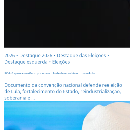
2026
Destaque 2026
Destaque das Eleições
Destaque esquerda
Eleições
PCdoB aprova manifesto por novo ciclo de desenvolvimento com Lula
Documento da convenção nacional defende reeleição
de Lula, fortalecimento do Estado, reindustrialização,
soberania e ...