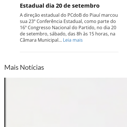
Rio
Estadual dia 20 de setembro
Grand
do
A direção estadual do PCdoB do Piauí marcou
Sul
sua 23º Conferência Estadual, como parte do
acont
16º Congresso Nacional do Partido, no dia 20
dia
de setembro, sábado, das 8h às 15 horas, na
13
:
Câmara Municipal…
Leia mais
de
PCdoB-
setem
PI
realizará
sua
Mais Notícias
Conferência
Estadual
dia
20
de
setembro