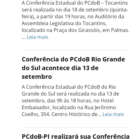
A Conferência Estadual do PCdoB – Tocantins
será realizada no dia 18 de setembro (quinta-
feira), a partir das 19 horas, no Auditório da
Assembleia Legislativa do Tocantins,
localizado na Praça dos Girassóis, em Palmas.
:
…
Leia mais
Conferência
Estadual
do
Conferência do PCdoB Rio Grande
PCdoB
do Sul acontece dia 13 de
Tocantins
setembro
será
realizada
A Conferência Estadual do PCdoB do Rio
dia
Grande do Sul será realizada no dia 13 de
18
setembro, das 9h às 18 horas, no Hotel
de
Embaixador, localizado na Rua Jerônimo
setembro
:
Coelho, 354. Centro Histórico de…
Leia mais
Confe
do
PCdo
PCdoB-PI realizará sua Conferência