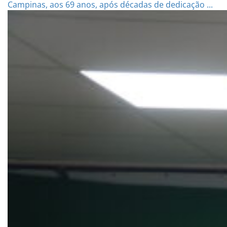
Campinas, aos 69 anos, após décadas de dedicação ...