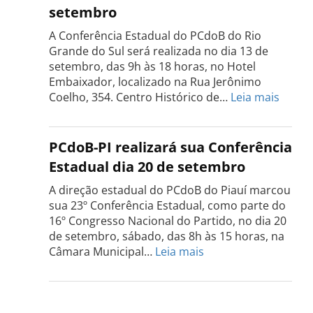
setembro
será
realizada
A Conferência Estadual do PCdoB do Rio
dia
Grande do Sul será realizada no dia 13 de
18
setembro, das 9h às 18 horas, no Hotel
de
Embaixador, localizado na Rua Jerônimo
setembro
:
Coelho, 354. Centro Histórico de…
Leia mais
Confe
do
PCdo
PCdoB-PI realizará sua Conferência
Rio
Estadual dia 20 de setembro
Grand
do
A direção estadual do PCdoB do Piauí marcou
Sul
sua 23º Conferência Estadual, como parte do
acont
16º Congresso Nacional do Partido, no dia 20
dia
de setembro, sábado, das 8h às 15 horas, na
13
:
Câmara Municipal…
Leia mais
de
PCdoB-
setem
PI
realizará
sua