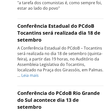
"a tarefa dos comunistas é, como sempre foi,
estar ao lado do povo"
Conferência Estadual do PCdoB
Tocantins será realizada dia 18 de
setembro
A Conferência Estadual do PCdoB – Tocantins
será realizada no dia 18 de setembro (quinta-
feira), a partir das 19 horas, no Auditório da
Assembleia Legislativa do Tocantins,
localizado na Praça dos Girassóis, em Palmas.
:
…
Leia mais
Conferência
Estadual
do
Conferência do PCdoB Rio Grande
PCdoB
do Sul acontece dia 13 de
Tocantins
setembro
será