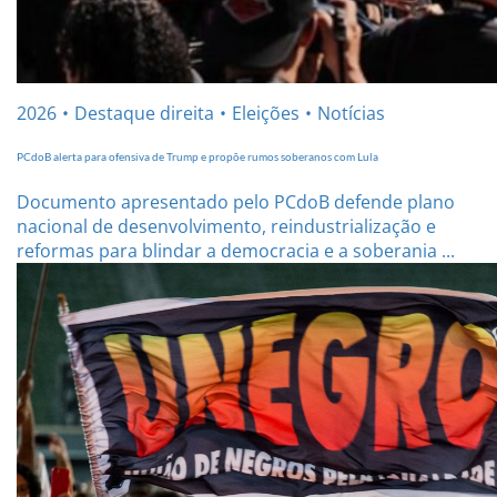
2026
Destaque direita
Eleições
Notícias
PCdoB alerta para ofensiva de Trump e propõe rumos soberanos com Lula
Documento apresentado pelo PCdoB defende plano
nacional de desenvolvimento, reindustrialização e
reformas para blindar a democracia e a soberania ...