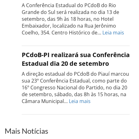
realizada
A Conferência Estadual do PCdoB do Rio
dia
Grande do Sul será realizada no dia 13 de
18
setembro, das 9h às 18 horas, no Hotel
de
Embaixador, localizado na Rua Jerônimo
setembro
:
Coelho, 354. Centro Histórico de…
Leia mais
Confe
do
PCdo
PCdoB-PI realizará sua Conferência
Rio
Estadual dia 20 de setembro
Grand
do
A direção estadual do PCdoB do Piauí marcou
Sul
sua 23º Conferência Estadual, como parte do
acont
16º Congresso Nacional do Partido, no dia 20
dia
de setembro, sábado, das 8h às 15 horas, na
13
:
Câmara Municipal…
Leia mais
de
PCdoB-
setem
PI
realizará
sua
Mais Notícias
Conferência