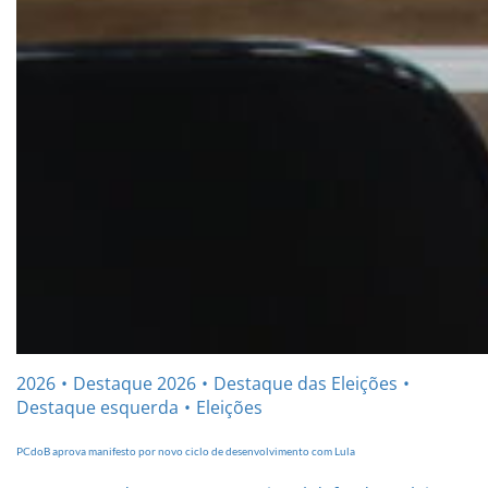
2026
Destaque 2026
Destaque das Eleições
Destaque esquerda
Eleições
PCdoB aprova manifesto por novo ciclo de desenvolvimento com Lula