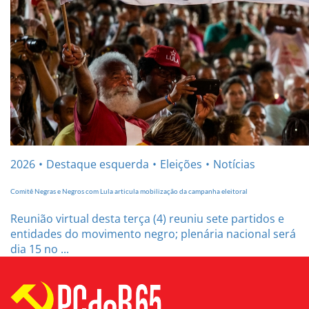
2026
Destaque esquerda
Eleições
Notícias
Comitê Negras e Negros com Lula articula mobilização da campanha eleitoral
Reunião virtual desta terça (4) reuniu sete partidos e
entidades do movimento negro; plenária nacional será
dia 15 no ...