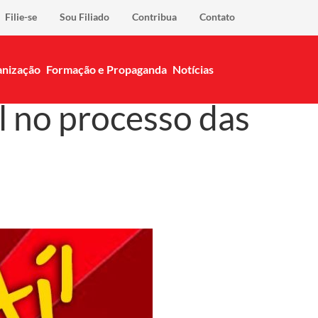
Filie-se
Sou Filiado
Contribua
Contato
nização
Formação e Propaganda
Notícias
 no processo das