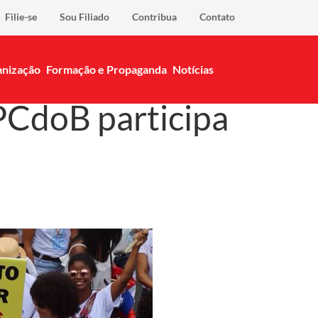
Filie-se
Sou Filiado
Contribua
Contato
nização
Formação e Propaganda
Notícias
PCdoB participa