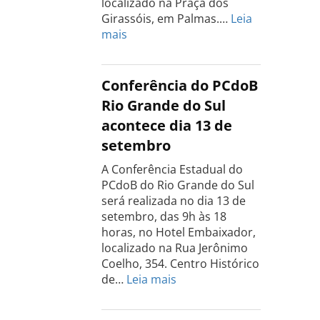
localizado na Praça dos
Girassóis, em Palmas.…
Leia
:
mais
Conferência
Estadual
do
Conferência do PCdoB
PCdoB
Rio Grande do Sul
Tocantins
acontece dia 13 de
será
setembro
realizada
dia
A Conferência Estadual do
18
PCdoB do Rio Grande do Sul
de
será realizada no dia 13 de
setembro
setembro, das 9h às 18
horas, no Hotel Embaixador,
localizado na Rua Jerônimo
Coelho, 354. Centro Histórico
:
de…
Leia mais
Conferência
do