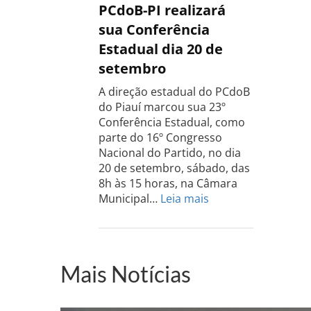
PCdoB
PCdoB-PI realizará
Rio
sua Conferência
Grande
Estadual dia 20 de
do
setembro
Sul
acontece
A direção estadual do PCdoB
dia
do Piauí marcou sua 23º
13
Conferência Estadual, como
de
parte do 16º Congresso
setembro
Nacional do Partido, no dia
20 de setembro, sábado, das
8h às 15 horas, na Câmara
:
Municipal…
Leia mais
PCdoB-
PI
realizará
sua
Mais Notícias
Conferência
Estadual
dia