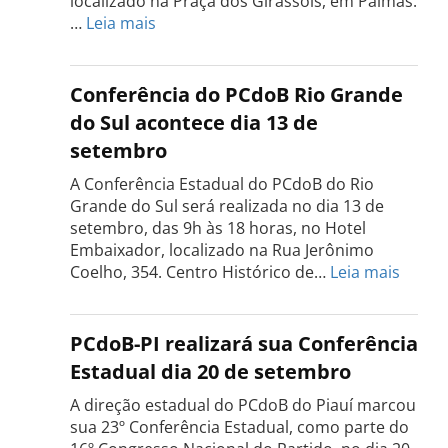
localizado na Praça dos Girassóis, em Palmas.
:
…
Leia mais
Conferência
Estadual
do
Conferência do PCdoB Rio Grande
PCdoB
do Sul acontece dia 13 de
Tocantins
setembro
será
realizada
A Conferência Estadual do PCdoB do Rio
dia
Grande do Sul será realizada no dia 13 de
18
setembro, das 9h às 18 horas, no Hotel
de
Embaixador, localizado na Rua Jerônimo
setembro
:
Coelho, 354. Centro Histórico de…
Leia mais
Confe
do
PCdo
PCdoB-PI realizará sua Conferência
Rio
Estadual dia 20 de setembro
Grand
do
A direção estadual do PCdoB do Piauí marcou
Sul
sua 23º Conferência Estadual, como parte do
acont