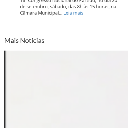
16º Congresso Nacional do Partido, no dia 20
dia
de setembro, sábado, das 8h às 15 horas, na
13
:
Câmara Municipal…
Leia mais
de
PCdoB-
setem
PI
realizará
sua
Mais Notícias
Conferência
Estadual
dia
20
de
setembro