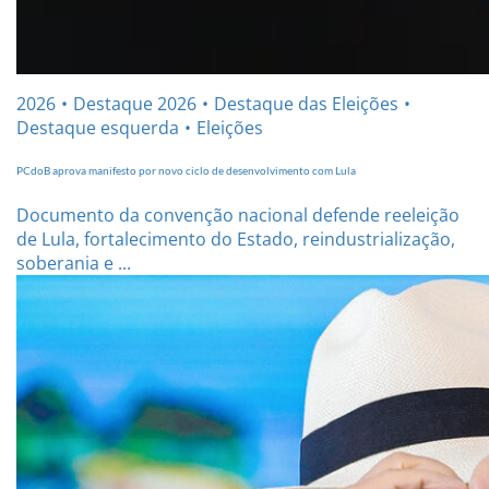
2026
Destaque 2026
Destaque das Eleições
Destaque esquerda
Eleições
PCdoB aprova manifesto por novo ciclo de desenvolvimento com Lula
Documento da convenção nacional defende reeleição
de Lula, fortalecimento do Estado, reindustrialização,
soberania e ...