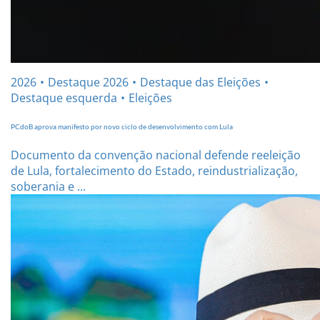
2026
Destaque 2026
Destaque das Eleições
Destaque esquerda
Eleições
PCdoB aprova manifesto por novo ciclo de desenvolvimento com Lula
Documento da convenção nacional defende reeleição
de Lula, fortalecimento do Estado, reindustrialização,
soberania e ...