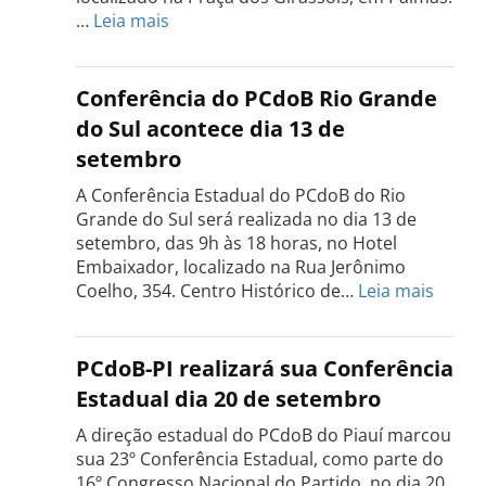
:
…
Leia mais
Conferência
Estadual
do
Conferência do PCdoB Rio Grande
PCdoB
do Sul acontece dia 13 de
Tocantins
setembro
será
realizada
A Conferência Estadual do PCdoB do Rio
dia
Grande do Sul será realizada no dia 13 de
18
setembro, das 9h às 18 horas, no Hotel
de
Embaixador, localizado na Rua Jerônimo
setembro
:
Coelho, 354. Centro Histórico de…
Leia mais
Confe
do
PCdo
PCdoB-PI realizará sua Conferência
Rio
Estadual dia 20 de setembro
Grand
do
A direção estadual do PCdoB do Piauí marcou
Sul
sua 23º Conferência Estadual, como parte do
acont
16º Congresso Nacional do Partido, no dia 20