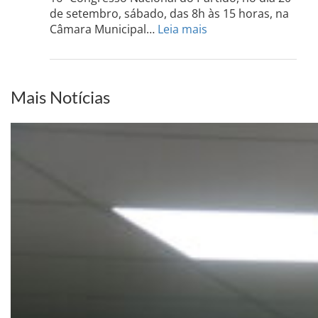
dia
de setembro, sábado, das 8h às 15 horas, na
13
:
Câmara Municipal…
Leia mais
de
PCdoB-
setem
PI
realizará
sua
Mais Notícias
Conferência
Estadual
dia
20
de
setembro