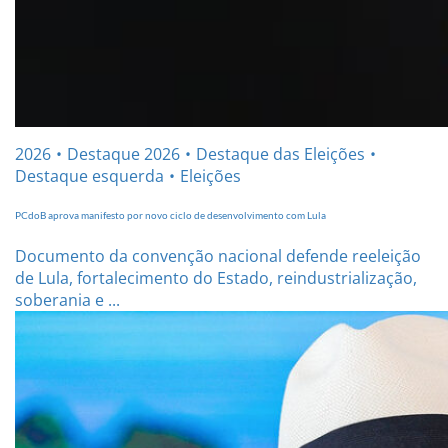
2026
Destaque 2026
Destaque das Eleições
Destaque esquerda
Eleições
PCdoB aprova manifesto por novo ciclo de desenvolvimento com Lula
Documento da convenção nacional defende reeleição
de Lula, fortalecimento do Estado, reindustrialização,
soberania e ...