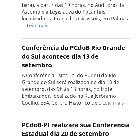
feira), a partir das 19 horas, no Auditório da
Assembleia Legislativa do Tocantins,
localizado na Praça dos Girassóis, em Palmas.
:
…
Leia mais
Conferência
Estadual
do
Conferência do PCdoB Rio Grande
PCdoB
do Sul acontece dia 13 de
Tocantins
setembro
será
realizada
A Conferência Estadual do PCdoB do Rio
dia
Grande do Sul será realizada no dia 13 de
18
setembro, das 9h às 18 horas, no Hotel
de
Embaixador, localizado na Rua Jerônimo
setembro
:
Coelho, 354. Centro Histórico de…
Leia mais
Confe
do
PCdo
PCdoB-PI realizará sua Conferência
Rio
Estadual dia 20 de setembro
Grand