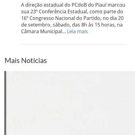
do
A direção estadual do PCdoB do Piauí marcou
Sul
sua 23º Conferência Estadual, como parte do
acont
16º Congresso Nacional do Partido, no dia 20
dia
de setembro, sábado, das 8h às 15 horas, na
13
:
Câmara Municipal…
Leia mais
de
PCdoB-
setem
PI
realizará
sua
Mais Notícias
Conferência
Estadual
dia
20
de
setembro