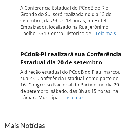
realizada
A Conferência Estadual do PCdoB do Rio
dia
Grande do Sul será realizada no dia 13 de
18
setembro, das 9h às 18 horas, no Hotel
de
Embaixador, localizado na Rua Jerônimo
setembro
:
Coelho, 354. Centro Histórico de…
Leia mais
Confe
do
PCdo
PCdoB-PI realizará sua Conferência
Rio
Estadual dia 20 de setembro
Grand
do
A direção estadual do PCdoB do Piauí marcou
Sul
sua 23º Conferência Estadual, como parte do
acont
16º Congresso Nacional do Partido, no dia 20
dia
de setembro, sábado, das 8h às 15 horas, na
13
:
Câmara Municipal…
Leia mais
de
PCdoB-
setem
PI
realizará
sua
Mais Notícias
Conferência