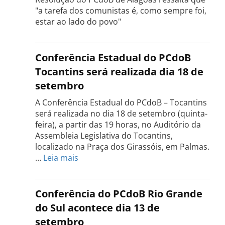
"a tarefa dos comunistas é, como sempre foi,
estar ao lado do povo"
Conferência Estadual do PCdoB
Tocantins será realizada dia 18 de
setembro
A Conferência Estadual do PCdoB – Tocantins
será realizada no dia 18 de setembro (quinta-
feira), a partir das 19 horas, no Auditório da
Assembleia Legislativa do Tocantins,
localizado na Praça dos Girassóis, em Palmas.
:
…
Leia mais
Conferência
Estadual
do
Conferência do PCdoB Rio Grande
PCdoB
do Sul acontece dia 13 de
Tocantins
setembro
será