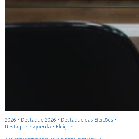
2026
Destaque 2026
Destaque das Eleições
Destaque esquerda
Eleições
PCdoB aprova manifesto por novo ciclo de desenvolvimento com Lula