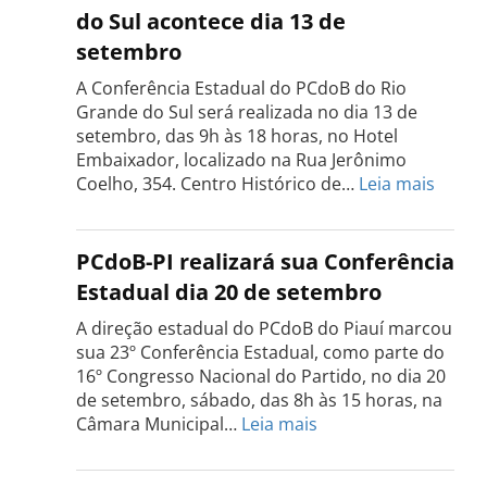
PCdoB
do Sul acontece dia 13 de
Tocantins
setembro
será
realizada
A Conferência Estadual do PCdoB do Rio
dia
Grande do Sul será realizada no dia 13 de
18
setembro, das 9h às 18 horas, no Hotel
de
Embaixador, localizado na Rua Jerônimo
setembro
:
Coelho, 354. Centro Histórico de…
Leia mais
Confe
do
PCdo
PCdoB-PI realizará sua Conferência
Rio
Estadual dia 20 de setembro
Grand
do
A direção estadual do PCdoB do Piauí marcou
Sul
sua 23º Conferência Estadual, como parte do
acont
16º Congresso Nacional do Partido, no dia 20
dia
de setembro, sábado, das 8h às 15 horas, na
13
:
Câmara Municipal…
Leia mais
de
PCdoB-
setem
PI