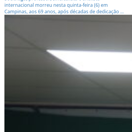
internacional morreu nesta quinta-feira (6) em
Campinas, aos 69 anos, após décadas de dedicação ...