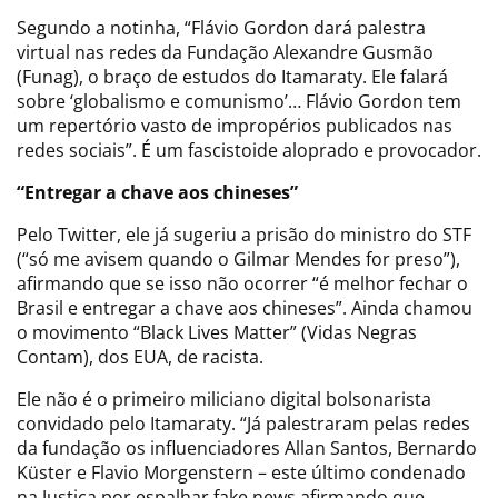
Segundo a notinha, “Flávio Gordon dará palestra
virtual nas redes da Fundação Alexandre Gusmão
(Funag), o braço de estudos do Itamaraty. Ele falará
sobre ‘globalismo e comunismo’… Flávio Gordon tem
um repertório vasto de impropérios publicados nas
redes sociais”. É um fascistoide aloprado e provocador.
“Entregar a chave aos chineses”
Pelo Twitter, ele já sugeriu a prisão do ministro do STF
(“só me avisem quando o Gilmar Mendes for preso”),
afirmando que se isso não ocorrer “é melhor fechar o
Brasil e entregar a chave aos chineses”. Ainda chamou
o movimento “Black Lives Matter” (Vidas Negras
Contam), dos EUA, de racista.
Ele não é o primeiro miliciano digital bolsonarista
convidado pelo Itamaraty. “Já palestraram pelas redes
da fundação os influenciadores Allan Santos, Bernardo
Küster e Flavio Morgenstern – este último condenado
na Justiça por espalhar fake news afirmando que