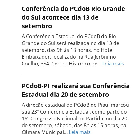
do
Conferência do PCdoB Rio Grande
PCdoB
do Sul acontece dia 13 de
Tocantins
setembro
será
realizada
A Conferência Estadual do PCdoB do Rio
dia
Grande do Sul será realizada no dia 13 de
18
setembro, das 9h às 18 horas, no Hotel
de
Embaixador, localizado na Rua Jerônimo
setembro
:
Coelho, 354. Centro Histórico de…
Leia mais
Confe
do
PCdo
PCdoB-PI realizará sua Conferência
Rio
Estadual dia 20 de setembro
Grand
do
A direção estadual do PCdoB do Piauí marcou
Sul
sua 23º Conferência Estadual, como parte do
acont
16º Congresso Nacional do Partido, no dia 20
dia
de setembro, sábado, das 8h às 15 horas, na
13
:
Câmara Municipal…
Leia mais
de
PCdoB-