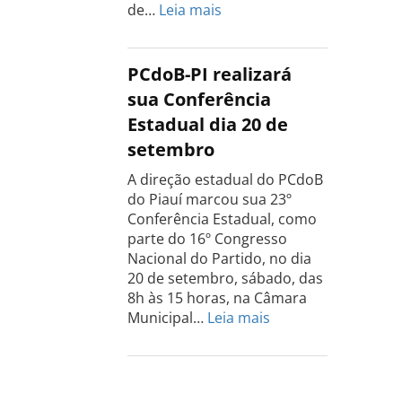
:
de…
Leia mais
Conferência
do
PCdoB
PCdoB-PI realizará
Rio
sua Conferência
Grande
Estadual dia 20 de
do
setembro
Sul
acontece
A direção estadual do PCdoB
dia
do Piauí marcou sua 23º
13
Conferência Estadual, como
de
parte do 16º Congresso
setembro
Nacional do Partido, no dia
20 de setembro, sábado, das
8h às 15 horas, na Câmara
:
Municipal…
Leia mais
PCdoB-
PI
realizará
sua