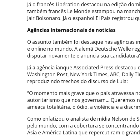
Já o francês Libération destacou na edição domin
também francês Le Monde estampou na manchete 
Jair Bolsonaro. Já o espanhol El País registrou q
Agências internacionais de notícias
O assunto também foi destaque nas agências in
e online no mundo. A alemã Deutsche Welle regi
disputar novamente e anuncia sua candidatura”
Já a agência ianque Associated Press destacou q
Washington Post, New York Times, ABC, Daily Ti
reproduzindo trechos do discurso de Lula:
“O momento mais grave que o país atravessa no
autoritarismo que nos governam… Queremos nos u
ameaça totalitária, o ódio, a violência e a disc
Como enfatizou o analista de mídia Nelson de S
pelo mundo, com a cobertura se concentrando em
Ásia e América Latina que repercutiram o grand