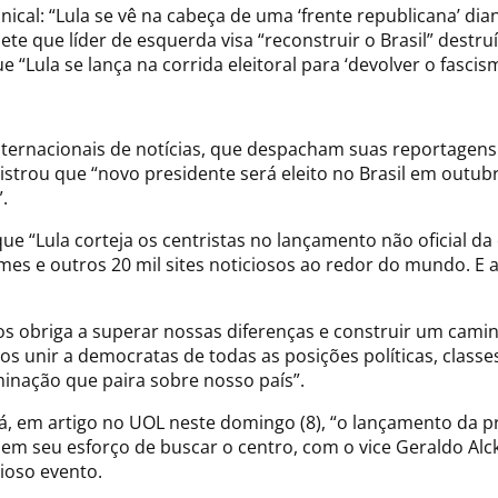
ical: “Lula se vê na cabeça de uma ‘frente republicana’ dian
que líder de esquerda visa “reconstruir o Brasil” destruíd
ue “Lula se lança na corrida eleitoral para ‘devolver o fascis
ternacionais de notícias, que despacham suas reportagens 
strou que “novo presidente será eleito no Brasil em outubro
.
ue “Lula corteja os centristas no lançamento não oficial d
mes e outros 20 mil sites noticiosos ao redor do mundo. E 
s obriga a superar nossas diferenças e construir um camin
nir a democratas de todas as posições políticas, classes,
riminação que paira sobre nosso país”.
á, em artigo no UOL neste domingo (8), “o lançamento da pr
 seu esforço de buscar o centro, com o vice Geraldo Alckmi
ioso evento.