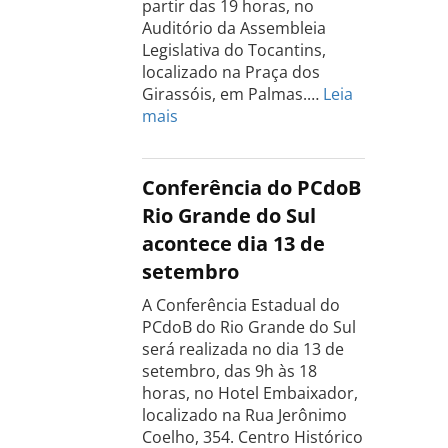
partir das 19 horas, no
Auditório da Assembleia
Legislativa do Tocantins,
localizado na Praça dos
Girassóis, em Palmas.…
Leia
:
mais
Conferência
Estadual
do
Conferência do PCdoB
PCdoB
Rio Grande do Sul
Tocantins
acontece dia 13 de
será
setembro
realizada
dia
A Conferência Estadual do
18
PCdoB do Rio Grande do Sul
de
será realizada no dia 13 de
setembro
setembro, das 9h às 18
horas, no Hotel Embaixador,
localizado na Rua Jerônimo
Coelho, 354. Centro Histórico