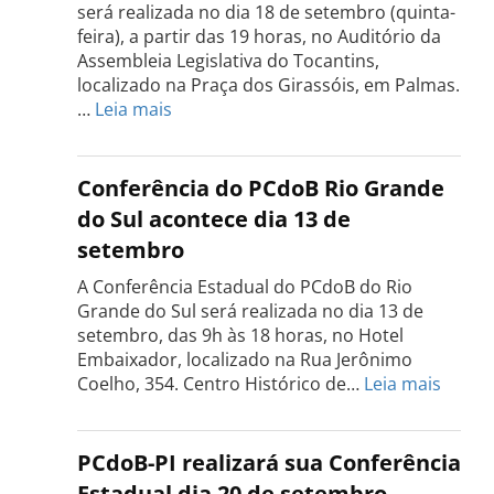
será realizada no dia 18 de setembro (quinta-
feira), a partir das 19 horas, no Auditório da
Assembleia Legislativa do Tocantins,
localizado na Praça dos Girassóis, em Palmas.
:
…
Leia mais
Conferência
Estadual
do
Conferência do PCdoB Rio Grande
PCdoB
do Sul acontece dia 13 de
Tocantins
setembro
será
realizada
A Conferência Estadual do PCdoB do Rio
dia
Grande do Sul será realizada no dia 13 de
18
setembro, das 9h às 18 horas, no Hotel
de
Embaixador, localizado na Rua Jerônimo
setembro
:
Coelho, 354. Centro Histórico de…
Leia mais
Confe
do
PCdo
PCdoB-PI realizará sua Conferência
Rio
Estadual dia 20 de setembro