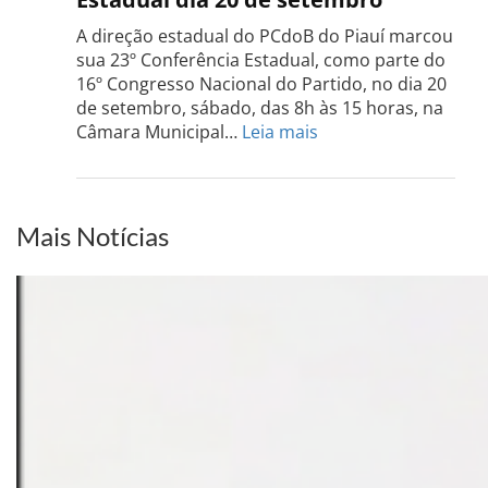
Grand
do
A direção estadual do PCdoB do Piauí marcou
Sul
sua 23º Conferência Estadual, como parte do
acont
16º Congresso Nacional do Partido, no dia 20
dia
de setembro, sábado, das 8h às 15 horas, na
13
:
Câmara Municipal…
Leia mais
de
PCdoB-
setem
PI
realizará
sua
Mais Notícias
Conferência
Estadual
dia
20
de
setembro