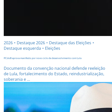
2026
Destaque 2026
Destaque das Eleições
Destaque esquerda
Eleições
PCdoB aprova manifesto por novo ciclo de desenvolvimento com Lula
Documento da convenção nacional defende reeleição
de Lula, fortalecimento do Estado, reindustrialização,
soberania e ...