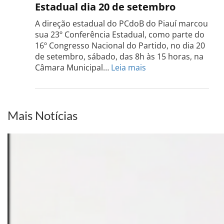
Rio
Estadual dia 20 de setembro
Grand
do
A direção estadual do PCdoB do Piauí marcou
Sul
sua 23º Conferência Estadual, como parte do
acont
16º Congresso Nacional do Partido, no dia 20
dia
de setembro, sábado, das 8h às 15 horas, na
13
:
Câmara Municipal…
Leia mais
de
PCdoB-
setem
PI
realizará
sua
Mais Notícias
Conferência
Estadual
dia
20
de
setembro