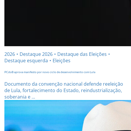
2026
Destaque 2026
Destaque das Eleições
Destaque esquerda
Eleições
PCdoB aprova manifesto por novo ciclo de desenvolvimento com Lula
Documento da convenção nacional defende reeleição
de Lula, fortalecimento do Estado, reindustrialização,
soberania e ...