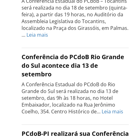
A Conferência Estadual do PCdoB – Tocantins
será realizada no dia 18 de setembro (quinta-
feira), a partir das 19 horas, no Auditório da
Assembleia Legislativa do Tocantins,
localizado na Praça dos Girassóis, em Palmas.
:
…
Leia mais
Conferência
Estadual
do
Conferência do PCdoB Rio Grande
PCdoB
do Sul acontece dia 13 de
Tocantins
setembro
será
realizada
A Conferência Estadual do PCdoB do Rio
dia
Grande do Sul será realizada no dia 13 de
18
setembro, das 9h às 18 horas, no Hotel
de
Embaixador, localizado na Rua Jerônimo
setembro
:
Coelho, 354. Centro Histórico de…
Leia mais
Confe
do
PCdo
PCdoB-PI realizará sua Conferência