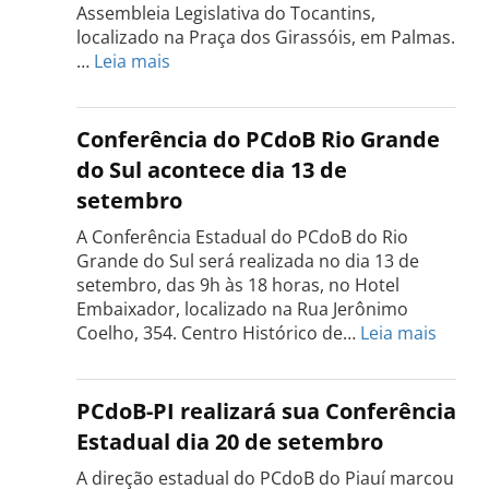
Assembleia Legislativa do Tocantins,
localizado na Praça dos Girassóis, em Palmas.
:
…
Leia mais
Conferência
Estadual
do
Conferência do PCdoB Rio Grande
PCdoB
do Sul acontece dia 13 de
Tocantins
setembro
será
realizada
A Conferência Estadual do PCdoB do Rio
dia
Grande do Sul será realizada no dia 13 de
18
setembro, das 9h às 18 horas, no Hotel
de
Embaixador, localizado na Rua Jerônimo
setembro
:
Coelho, 354. Centro Histórico de…
Leia mais
Confe
do
PCdo
PCdoB-PI realizará sua Conferência
Rio
Estadual dia 20 de setembro
Grand
do
A direção estadual do PCdoB do Piauí marcou