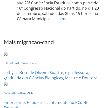
Sul
sua 23º Conferência Estadual, como parte do
acont
16º Congresso Nacional do Partido, no dia 20
dia
de setembro, sábado, das 8h às 15 horas, na
13
:
Câmara Municipal…
Leia mais
de
PCdoB-
setem
PI
realizará
sua
Mais migracao-cand
Conferência
Estadual
dia
20
Letícia Brito de Oliveira Suarte
de
setembro
Lethycia Brito de Oliveira Suartte, é professora,
graduada em Ciências Biológicas, Mestre e Doutora ...
Antonio Bento Borges Neto
Empresário, Filiou-se recentemente no PCdoB
Tocantins.