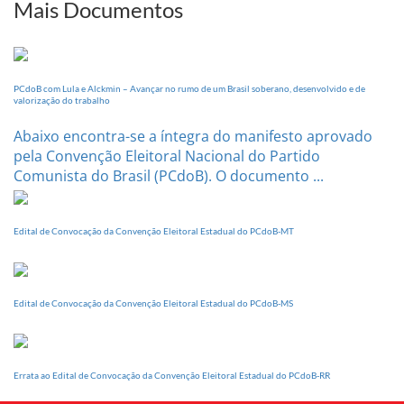
sua
Mais Documentos
Conferência
Estadual
dia
20
PCdoB com Lula e Alckmin – Avançar no rumo de um Brasil soberano, desenvolvido e de
de
valorização do trabalho
setembro
Abaixo encontra-se a íntegra do manifesto aprovado
pela Convenção Eleitoral Nacional do Partido
Comunista do Brasil (PCdoB). O documento ...
Edital de Convocação da Convenção Eleitoral Estadual do PCdoB-MT
Edital de Convocação da Convenção Eleitoral Estadual do PCdoB-MS
Errata ao Edital de Convocação da Convenção Eleitoral Estadual do PCdoB-RR