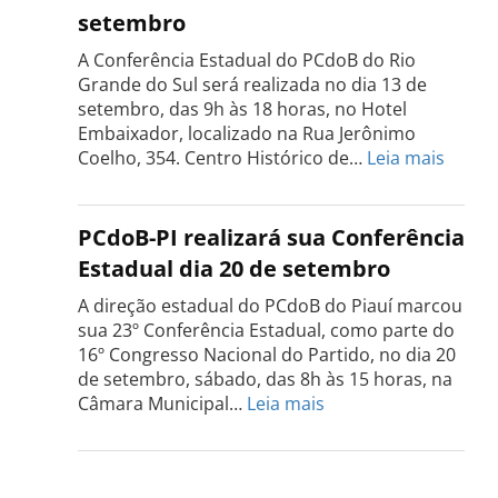
Tocantins
setembro
será
realizada
A Conferência Estadual do PCdoB do Rio
dia
Grande do Sul será realizada no dia 13 de
18
setembro, das 9h às 18 horas, no Hotel
de
Embaixador, localizado na Rua Jerônimo
setembro
:
Coelho, 354. Centro Histórico de…
Leia mais
Confe
do
PCdo
PCdoB-PI realizará sua Conferência
Rio
Estadual dia 20 de setembro
Grand
do
A direção estadual do PCdoB do Piauí marcou
Sul
sua 23º Conferência Estadual, como parte do
acont
16º Congresso Nacional do Partido, no dia 20
dia
de setembro, sábado, das 8h às 15 horas, na
13
:
Câmara Municipal…
Leia mais
de
PCdoB-
setem
PI
realizará