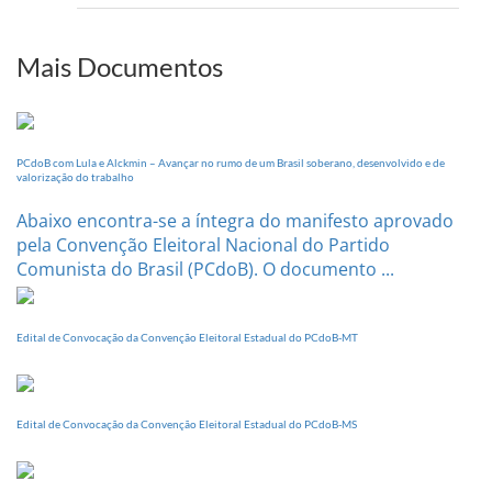
setem
PI
realizará
sua
Mais Documentos
Conferência
Estadual
dia
20
PCdoB com Lula e Alckmin – Avançar no rumo de um Brasil soberano, desenvolvido e de
de
valorização do trabalho
setembro
Abaixo encontra-se a íntegra do manifesto aprovado
pela Convenção Eleitoral Nacional do Partido
Comunista do Brasil (PCdoB). O documento ...
Edital de Convocação da Convenção Eleitoral Estadual do PCdoB-MT
Edital de Convocação da Convenção Eleitoral Estadual do PCdoB-MS