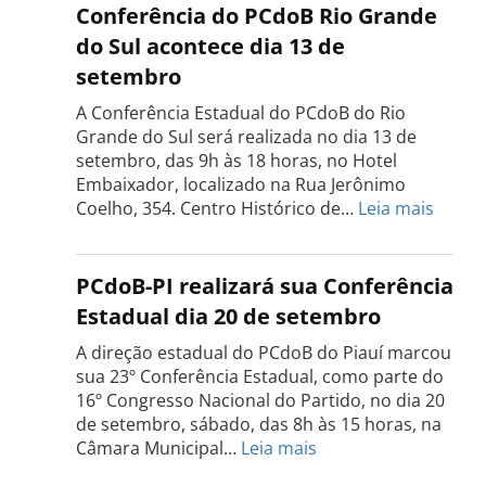
do
Conferência do PCdoB Rio Grande
PCdoB
do Sul acontece dia 13 de
Tocantins
setembro
será
realizada
A Conferência Estadual do PCdoB do Rio
dia
Grande do Sul será realizada no dia 13 de
18
setembro, das 9h às 18 horas, no Hotel
de
Embaixador, localizado na Rua Jerônimo
setembro
:
Coelho, 354. Centro Histórico de…
Leia mais
Confe
do
PCdo
PCdoB-PI realizará sua Conferência
Rio
Estadual dia 20 de setembro
Grand
do
A direção estadual do PCdoB do Piauí marcou
Sul
sua 23º Conferência Estadual, como parte do
acont
16º Congresso Nacional do Partido, no dia 20
dia
de setembro, sábado, das 8h às 15 horas, na
13
:
Câmara Municipal…
Leia mais
de
PCdoB-