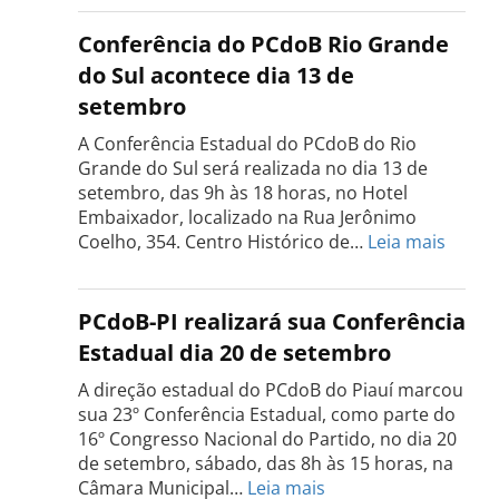
Estadual
do
Conferência do PCdoB Rio Grande
PCdoB
do Sul acontece dia 13 de
Tocantins
setembro
será
realizada
A Conferência Estadual do PCdoB do Rio
dia
Grande do Sul será realizada no dia 13 de
18
setembro, das 9h às 18 horas, no Hotel
de
Embaixador, localizado na Rua Jerônimo
setembro
:
Coelho, 354. Centro Histórico de…
Leia mais
Confe
do
PCdo
PCdoB-PI realizará sua Conferência
Rio
Estadual dia 20 de setembro
Grand
do
A direção estadual do PCdoB do Piauí marcou
Sul
sua 23º Conferência Estadual, como parte do
acont
16º Congresso Nacional do Partido, no dia 20
dia
de setembro, sábado, das 8h às 15 horas, na
13
:
Câmara Municipal…
Leia mais