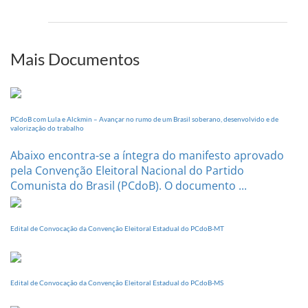
de
PCdoB-
setem
PI
realizará
sua
Mais Documentos
Conferência
Estadual
dia
20
PCdoB com Lula e Alckmin – Avançar no rumo de um Brasil soberano, desenvolvido e de
de
valorização do trabalho
setembro
Abaixo encontra-se a íntegra do manifesto aprovado
pela Convenção Eleitoral Nacional do Partido
Comunista do Brasil (PCdoB). O documento ...
Edital de Convocação da Convenção Eleitoral Estadual do PCdoB-MT
Edital de Convocação da Convenção Eleitoral Estadual do PCdoB-MS