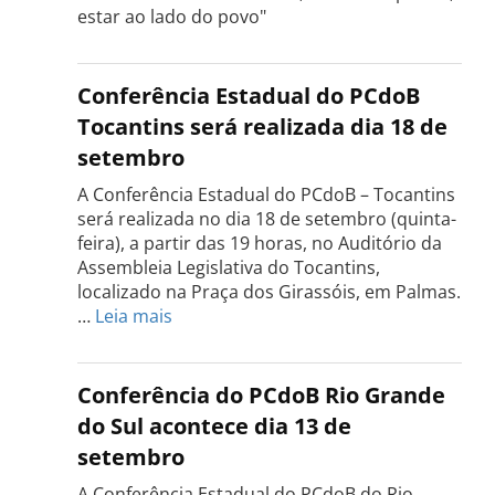
estar ao lado do povo"
Conferência Estadual do PCdoB
Tocantins será realizada dia 18 de
setembro
A Conferência Estadual do PCdoB – Tocantins
será realizada no dia 18 de setembro (quinta-
feira), a partir das 19 horas, no Auditório da
Assembleia Legislativa do Tocantins,
localizado na Praça dos Girassóis, em Palmas.
:
…
Leia mais
Conferência
Estadual
do
Conferência do PCdoB Rio Grande
PCdoB
do Sul acontece dia 13 de
Tocantins
setembro
será
realizada
A Conferência Estadual do PCdoB do Rio