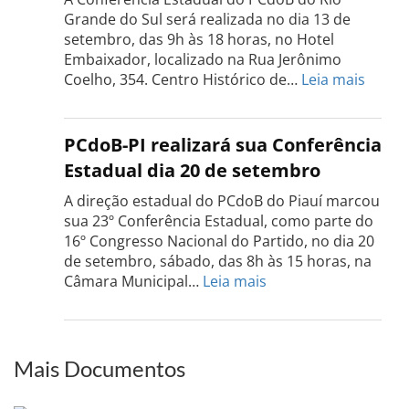
dia
Grande do Sul será realizada no dia 13 de
18
setembro, das 9h às 18 horas, no Hotel
de
Embaixador, localizado na Rua Jerônimo
setembro
:
Coelho, 354. Centro Histórico de…
Leia mais
Confe
do
PCdo
PCdoB-PI realizará sua Conferência
Rio
Estadual dia 20 de setembro
Grand
do
A direção estadual do PCdoB do Piauí marcou
Sul
sua 23º Conferência Estadual, como parte do
acont
16º Congresso Nacional do Partido, no dia 20
dia
de setembro, sábado, das 8h às 15 horas, na
13
:
Câmara Municipal…
Leia mais
de
PCdoB-
setem
PI
realizará
sua
Mais Documentos
Conferência
Estadual