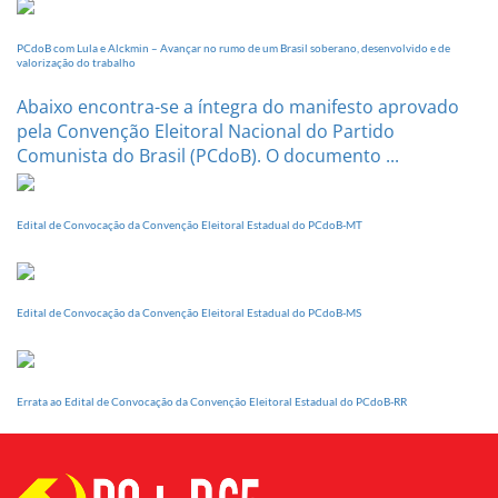
dia
20
PCdoB com Lula e Alckmin – Avançar no rumo de um Brasil soberano, desenvolvido e de
de
valorização do trabalho
setembro
Abaixo encontra-se a íntegra do manifesto aprovado
pela Convenção Eleitoral Nacional do Partido
Comunista do Brasil (PCdoB). O documento ...
Edital de Convocação da Convenção Eleitoral Estadual do PCdoB-MT
Edital de Convocação da Convenção Eleitoral Estadual do PCdoB-MS
Errata ao Edital de Convocação da Convenção Eleitoral Estadual do PCdoB-RR