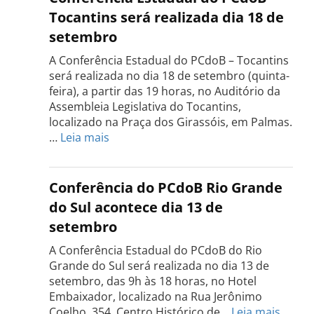
Tocantins será realizada dia 18 de
setembro
A Conferência Estadual do PCdoB – Tocantins
será realizada no dia 18 de setembro (quinta-
feira), a partir das 19 horas, no Auditório da
Assembleia Legislativa do Tocantins,
localizado na Praça dos Girassóis, em Palmas.
:
…
Leia mais
Conferência
Estadual
do
Conferência do PCdoB Rio Grande
PCdoB
do Sul acontece dia 13 de
Tocantins
setembro
será
realizada
A Conferência Estadual do PCdoB do Rio
dia
Grande do Sul será realizada no dia 13 de
18
setembro, das 9h às 18 horas, no Hotel
de
Embaixador, localizado na Rua Jerônimo
setembro
:
Coelho, 354. Centro Histórico de…
Leia mais