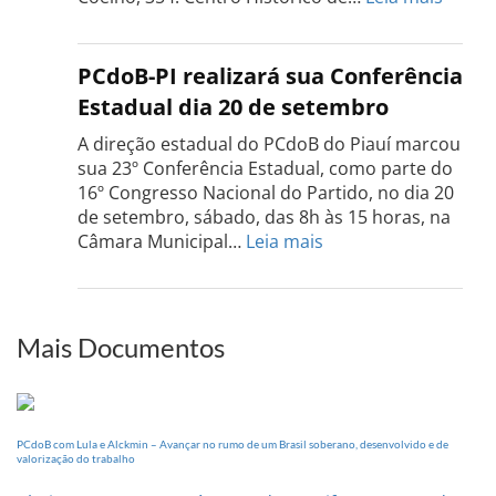
Confe
do
PCdo
PCdoB-PI realizará sua Conferência
Rio
Estadual dia 20 de setembro
Grand
do
A direção estadual do PCdoB do Piauí marcou
Sul
sua 23º Conferência Estadual, como parte do
acont
16º Congresso Nacional do Partido, no dia 20
dia
de setembro, sábado, das 8h às 15 horas, na
13
:
Câmara Municipal…
Leia mais
de
PCdoB-
setem
PI
realizará
sua
Mais Documentos
Conferência
Estadual
dia
20
PCdoB com Lula e Alckmin – Avançar no rumo de um Brasil soberano, desenvolvido e de
de
valorização do trabalho
setembro