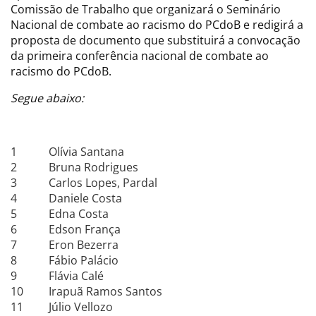
Comissão de Trabalho que organizará o Seminário
Nacional de combate ao racismo do PCdoB e redigirá a
proposta de documento que substituirá a convocação
da primeira conferência nacional de combate ao
racismo do PCdoB.
Segue abaixo:
1
Olívia Santana
2
Bruna Rodrigues
3
Carlos Lopes, Pardal
4
Daniele Costa
5
Edna Costa
6
Edson França
7
Eron Bezerra
8
Fábio Palácio
9
Flávia Calé
10
Irapuã Ramos Santos
11
Júlio Vellozo