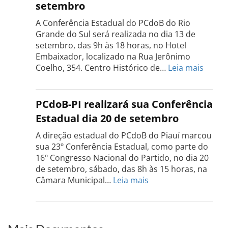
setembro
será
realizada
A Conferência Estadual do PCdoB do Rio
dia
Grande do Sul será realizada no dia 13 de
18
setembro, das 9h às 18 horas, no Hotel
de
Embaixador, localizado na Rua Jerônimo
setembro
:
Coelho, 354. Centro Histórico de…
Leia mais
Confe
do
PCdo
PCdoB-PI realizará sua Conferência
Rio
Estadual dia 20 de setembro
Grand
do
A direção estadual do PCdoB do Piauí marcou
Sul
sua 23º Conferência Estadual, como parte do
acont
16º Congresso Nacional do Partido, no dia 20
dia
de setembro, sábado, das 8h às 15 horas, na
13
:
Câmara Municipal…
Leia mais
de
PCdoB-
setem
PI
realizará
sua