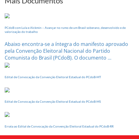
Mais Documentos
Conferência
Estadual
dia
20
PCdoB com Lula e Alckmin – Avançar no rumo de um Brasil soberano, desenvolvido e de
de
valorização do trabalho
setembro
Abaixo encontra-se a íntegra do manifesto aprovado
pela Convenção Eleitoral Nacional do Partido
Comunista do Brasil (PCdoB). O documento ...
Edital de Convocação da Convenção Eleitoral Estadual do PCdoB-MT
Edital de Convocação da Convenção Eleitoral Estadual do PCdoB-MS
Errata ao Edital de Convocação da Convenção Eleitoral Estadual do PCdoB-RR