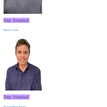
Dep. Estadual
Belchor Lulão
Dep. Estadual
Policial Penal Aloisio