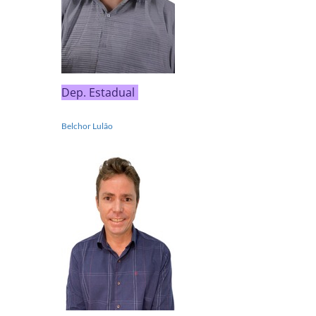
Dep. Estadual
Belchor Lulão