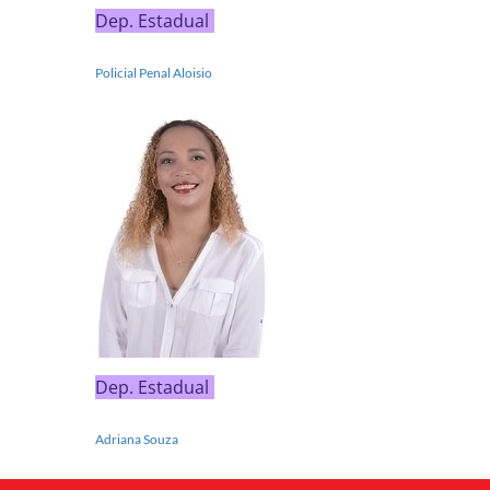
Dep. Estadual
Policial Penal Aloisio
Dep. Estadual
Adriana Souza