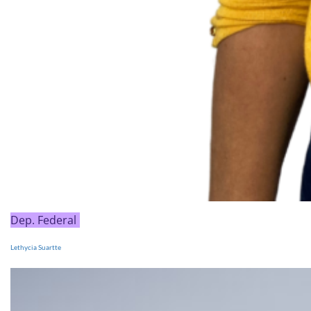
Dep. Federal
Lethycia Suartte