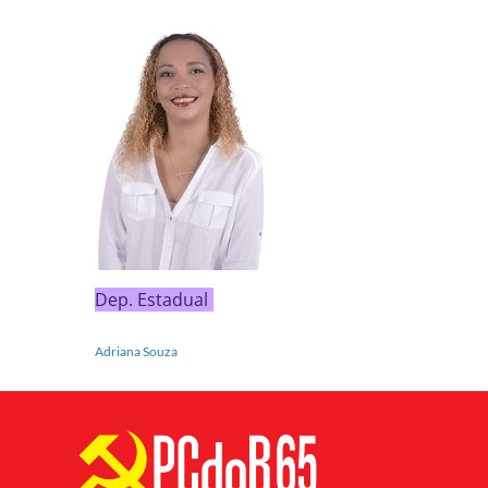
Dep. Estadual
Adriana Souza