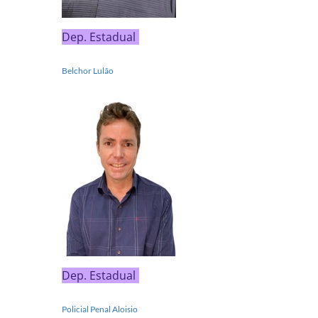
Dep. Estadual
Belchor Lulão
Dep. Estadual
Policial Penal Aloisio