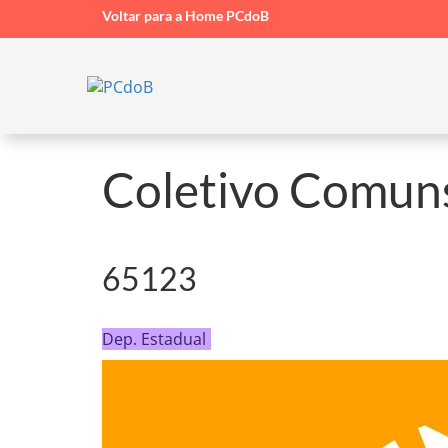
Voltar para a Home PCdoB
Site Ofic
Coletivo Comuns 
65123
Dep. Estadual