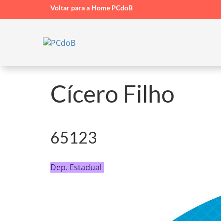
Voltar para a Home PCdoB
Cícero Filho
65123
Dep. Estadual