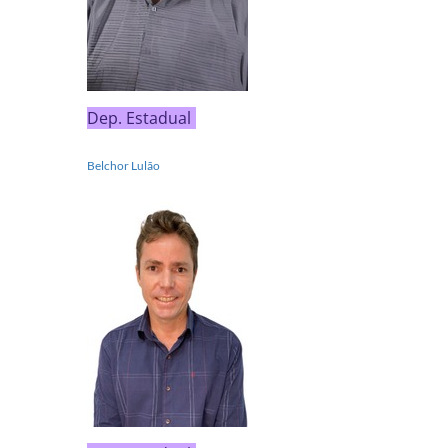
Dep. Estadual
Belchor Lulão