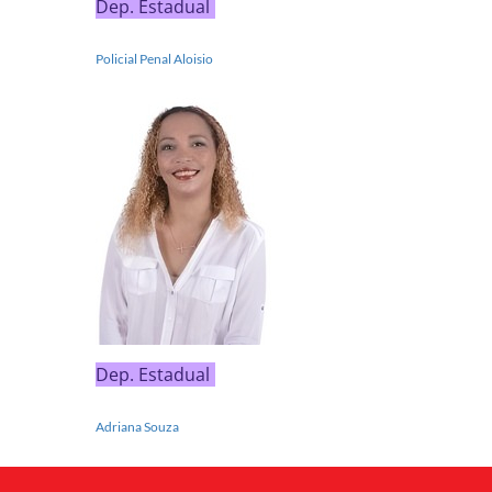
Dep. Estadual
Policial Penal Aloisio
Dep. Estadual
Adriana Souza