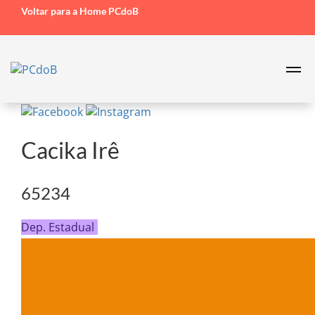
Voltar para a Home PCdoB
Cacika Irê
65234
Dep. Estadual