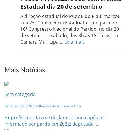
Rio
Estadual dia 20 de setembro
Grand
do
A direção estadual do PCdoB do Piauí marcou
Sul
sua 23º Conferência Estadual, como parte do
acont
16º Congresso Nacional do Partido, no dia 20
dia
de setembro, sábado, das 8h às 15 horas, na
13
:
Câmara Municipal…
Leia mais
de
PCdoB-
setem
PI
realizará
sua
Mais Notícias
Conferência
Estadual
dia
20
Sem categoria
de
setembro
Pressionado, ACM Neto volta a se declarar branco em 2026
Ex-prefeito volta a se declarar branco após ter
informado ser pardo em 2022; deputada ...