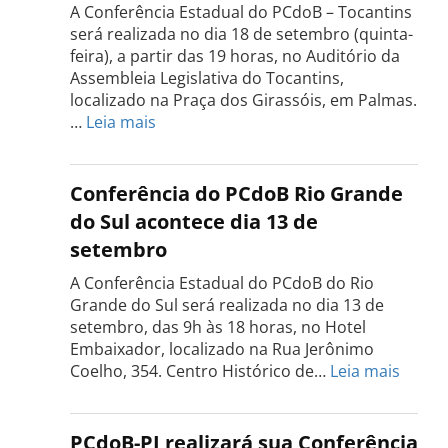
A Conferência Estadual do PCdoB – Tocantins
será realizada no dia 18 de setembro (quinta-
feira), a partir das 19 horas, no Auditório da
Assembleia Legislativa do Tocantins,
localizado na Praça dos Girassóis, em Palmas.
:
…
Leia mais
Conferência
Estadual
do
Conferência do PCdoB Rio Grande
PCdoB
do Sul acontece dia 13 de
Tocantins
setembro
será
realizada
A Conferência Estadual do PCdoB do Rio
dia
Grande do Sul será realizada no dia 13 de
18
setembro, das 9h às 18 horas, no Hotel
de
Embaixador, localizado na Rua Jerônimo
setembro
:
Coelho, 354. Centro Histórico de…
Leia mais
Confe
do
PCdo
PCdoB-PI realizará sua Conferência