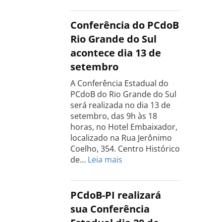
Estadual
do
Conferência do PCdoB
PCdoB
Rio Grande do Sul
Tocantins
acontece dia 13 de
será
setembro
realizada
dia
A Conferência Estadual do
18
PCdoB do Rio Grande do Sul
de
será realizada no dia 13 de
setembro
setembro, das 9h às 18
horas, no Hotel Embaixador,
localizado na Rua Jerônimo
Coelho, 354. Centro Histórico
:
de…
Leia mais
Conferência
do
PCdoB
PCdoB-PI realizará
Rio
sua Conferência
Grande