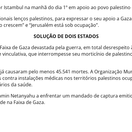
r Istambul na manhã do dia 1º em apoio ao povo palestino
ionais lenços palestinos, para expressar o seu apoio a Ga
ão crescem” e “Jerusalém está sob ocupação”.
SOLUÇÃO DE DOIS ESTADOS
aixa de Gaza devastada pela guerra, em total desrespeito à C
 vinculativa, que interrompesse seu morticínio de palestino
 já causaram pelo menos 45.541 mortes. A Organização Mun
 contra instalações médicas nos territórios palestinos o
ários da saúde.
jamin Netanyahu a enfrentar um mandado de captura emitido 
de na Faixa de Gaza.