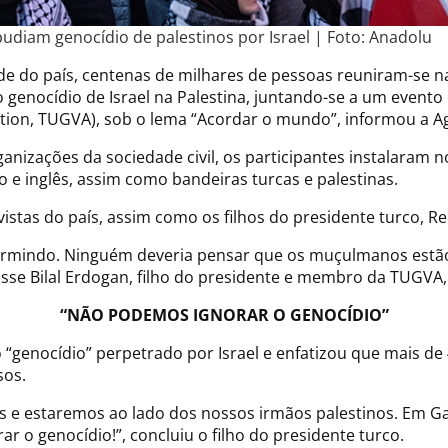
udiam genocídio de palestinos por Israel | Foto: Anadolu
ade do país, centenas de milhares de pessoas reuniram-se na
 genocídio de Israel na Palestina, juntando-se a um event
tion, TUGVA), sob o lema “Acordar o mundo”, informou a A
nizações da sociedade civil, os participantes instalaram 
 e inglês, assim como bandeiras turcas e palestinas.
ivistas do país, assim como os filhos do presidente turco, R
dormindo. Ninguém deveria pensar que os muçulmanos est
sse Bilal Erdogan, filho do presidente e membro da TUGVA,
“NÃO PODEMOS IGNORAR O GENOCÍDIO”
 “genocídio” perpetrado por Israel e enfatizou que mais d
sos.
os e estaremos ao lado dos nossos irmãos palestinos. Em 
 o genocídio!”, concluiu o filho do presidente turco.