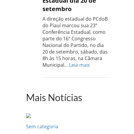
Estadual dia 20 de
do
setembro
Sul
acontece
A direção estadual do PCdoB
dia
do Piauí marcou sua 23º
13
Conferência Estadual, como
de
parte do 16º Congresso
setembro
Nacional do Partido, no dia
20 de setembro, sábado, das
8h às 15 horas, na Câmara
:
Municipal…
Leia mais
PCdoB-
PI
realizará
sua
Mais Notícias
Conferência
Estadual
dia
20
de
Sem categoria
setembro