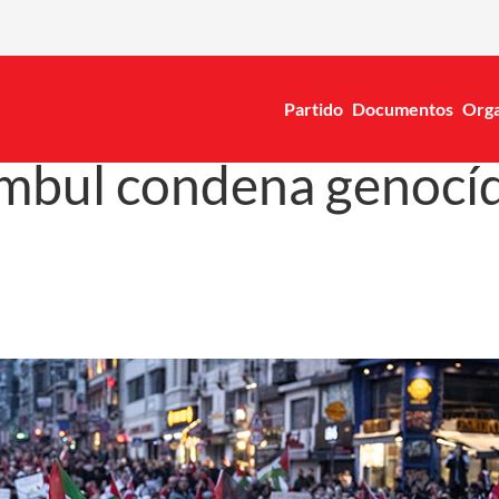
Partido
Documentos
Orga
mbul condena genocídi