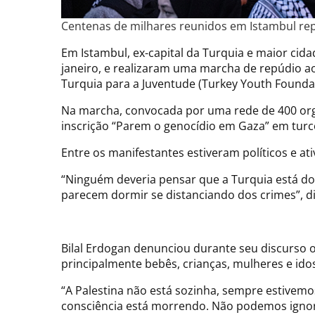
Centenas de milhares reunidos em Istambul rep
Em Istambul, ex-capital da Turquia e maior cid
janeiro, e realizaram uma marcha de repúdio ao
Turquia para a Juventude (Turkey Youth Founda
Na marcha, convocada por uma rede de 400 orga
inscrição “Parem o genocídio em Gaza” em turco
Entre os manifestantes estiveram políticos e at
“Ninguém deveria pensar que a Turquia está 
parecem dormir se distanciando dos crimes”, di
Bilal Erdogan denunciou durante seu discurso o
principalmente bebês, crianças, mulheres e ido
“A Palestina não está sozinha, sempre estivem
consciência está morrendo. Não podemos ignorar