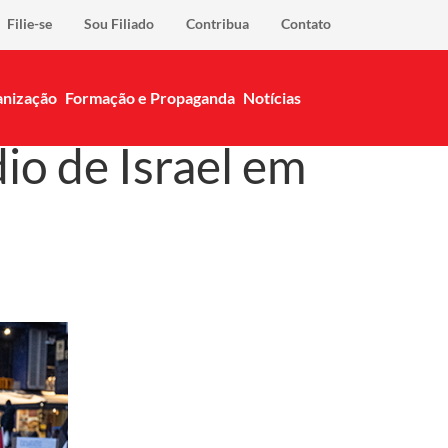
Filie-se
Sou Filiado
Contribua
Contato
nização
Formação e Propaganda
Notícias
o de Israel em