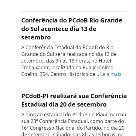
Conferência
Estadual
do
Conferência do PCdoB Rio Grande
PCdoB
do Sul acontece dia 13 de
Tocantins
setembro
será
realizada
A Conferência Estadual do PCdoB do Rio
dia
Grande do Sul será realizada no dia 13 de
18
setembro, das 9h às 18 horas, no Hotel
de
Embaixador, localizado na Rua Jerônimo
setembro
:
Coelho, 354. Centro Histórico de…
Leia mais
Confe
do
PCdo
PCdoB-PI realizará sua Conferência
Rio
Estadual dia 20 de setembro
Grand
do
A direção estadual do PCdoB do Piauí marcou
Sul
sua 23º Conferência Estadual, como parte do
acont
16º Congresso Nacional do Partido, no dia 20
dia
de setembro, sábado, das 8h às 15 horas, na