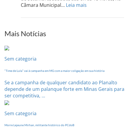
13
:
Câmara Municipal…
Leia mais
de
PCdoB-
setem
PI
realizará
sua
Mais Notícias
Conferência
Estadual
dia
20
Sem categoria
de
setembro
“Time de Lula” vai à campanha em MG com a maior coligação em sua história
Se a campanha de qualquer candidato ao Planalto
depende de um palanque forte em Minas Gerais para
ser competitiva, ...
Sem categoria
Morre Lejeune Mirhan, militante histórico do PCdoB