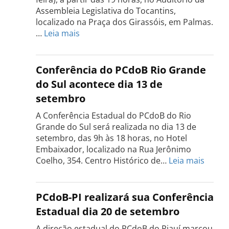
Assembleia Legislativa do Tocantins,
localizado na Praça dos Girassóis, em Palmas.
:
…
Leia mais
Conferência
Estadual
do
Conferência do PCdoB Rio Grande
PCdoB
do Sul acontece dia 13 de
Tocantins
setembro
será
realizada
A Conferência Estadual do PCdoB do Rio
dia
Grande do Sul será realizada no dia 13 de
18
setembro, das 9h às 18 horas, no Hotel
de
Embaixador, localizado na Rua Jerônimo
setembro
:
Coelho, 354. Centro Histórico de…
Leia mais
Confe
do
PCdo
PCdoB-PI realizará sua Conferência
Rio
Estadual dia 20 de setembro
Grand
do
A direção estadual do PCdoB do Piauí marcou