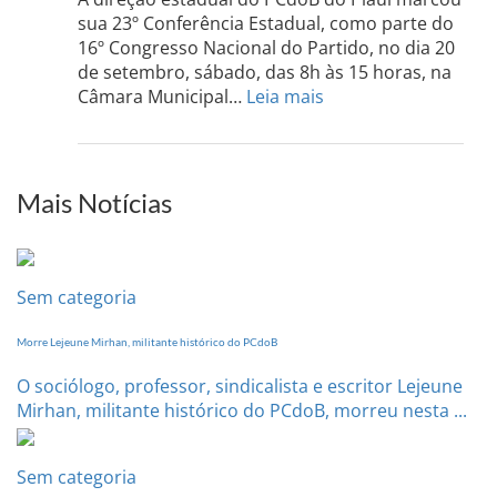
Sul
sua 23º Conferência Estadual, como parte do
acont
16º Congresso Nacional do Partido, no dia 20
dia
de setembro, sábado, das 8h às 15 horas, na
13
:
Câmara Municipal…
Leia mais
de
PCdoB-
setem
PI
realizará
sua
Mais Notícias
Conferência
Estadual
dia
20
Sem categoria
de
setembro
Morre Lejeune Mirhan, militante histórico do PCdoB
O sociólogo, professor, sindicalista e escritor Lejeune
Mirhan, militante histórico do PCdoB, morreu nesta ...
Sem categoria