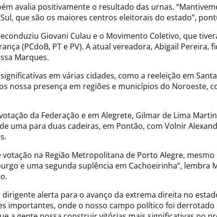
ambém avalia positivamente o resultado das urnas. “Mantive
 Sul, que são os maiores centros eleitorais do estado”, pon
 reconduziu Giovani Culau e o Movimento Coletivo, que tive
nça (PCdoB, PT e PV). A atual vereadora, Abigail Pereira, f
dressa Marques.
s significativas em várias cidades, como a reeleição em Sa
 nossa presença em regiões e municípios do Noroeste, como
 votação da Federação e em Alegrete, Gilmar de Lima Martin
e uma para duas cadeiras, em Pontão, com Volnir Alexandre V
ns.
 votação na Região Metropolitana de Porto Alegre, mesmo 
urgo e uma segunda suplência em Cachoeirinha”, lembra Me
o.
 dirigente alerta para o avanço da extrema direita no estad
 importantes, onde o nosso campo político foi derrotado
 que a gente possa construir vitórias mais significativas no