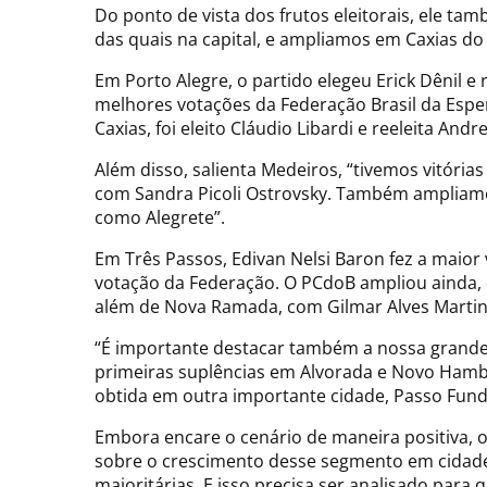
Do ponto de vista dos frutos eleitorais, ele t
das quais na capital, e ampliamos em Caxias do
Em Porto Alegre, o partido elegeu Erick Dênil e
melhores votações da Federação Brasil da Espera
Caxias, foi eleito Cláudio Libardi e reeleita An
Além disso, salienta Medeiros, “tivemos vitória
com Sandra Picoli Ostrovsky. Também ampliamos
como Alegrete”.
Em Três Passos, Edivan Nelsi Baron fez a maior
votação da Federação. O PCdoB ampliou ainda, d
além de Nova Ramada, com Gilmar Alves Marti
“É importante destacar também a nossa grande
primeiras suplências em Alvorada e Novo Hamb
obtida em outra importante cidade, Passo Fund
Embora encare o cenário de maneira positiva, o
sobre o crescimento desse segmento em cidades
majoritárias. E isso precisa ser analisado para