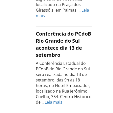
localizado na Praça dos
Girassóis, em Palmas.…
Leia
:
mais
Conferência
Estadual
do
Conferência do PCdoB
PCdoB
Rio Grande do Sul
Tocantins
acontece dia 13 de
será
setembro
realizada
dia
A Conferência Estadual do
18
PCdoB do Rio Grande do Sul
de
será realizada no dia 13 de
setembro
setembro, das 9h às 18
horas, no Hotel Embaixador,
localizado na Rua Jerônimo
Coelho, 354. Centro Histórico
:
de…
Leia mais
Conferência
do