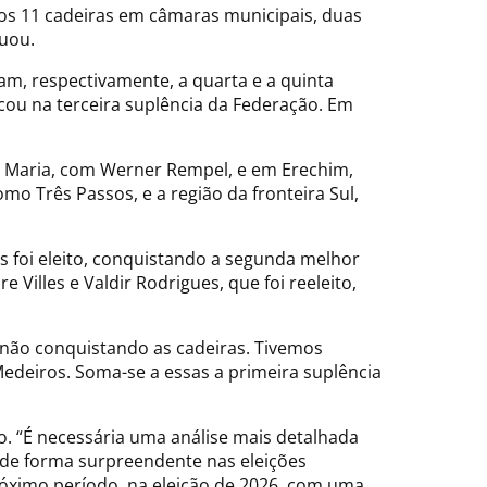
mos 11 cadeiras em câmaras municipais, duas
tuou.
ram, respectivamente, a quarta e a quinta
icou na terceira suplência da Federação. Em
nta Maria, com Werner Rempel, e em Erechim,
 Três Passos, e a região da fronteira Sul,
s foi eleito, conquistando a segunda melhor
illes e Valdir Rodrigues, que foi reeleito,
não conquistando as cadeiras. Tivemos
deiros. Soma-se a essas a primeira suplência
o. “É necessária uma análise mais detalhada
 de forma surpreendente nas eleições
 próximo período, na eleição de 2026, com uma