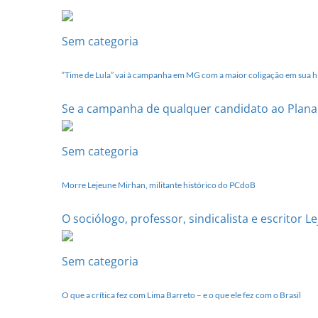
dia
20
de
Sem categoria
setembro
“Time de Lula” vai à campanha em MG com a maior coligação em sua hi
Se a campanha de qualquer candidato ao Planal
Sem categoria
Morre Lejeune Mirhan, militante histórico do PCdoB
O sociólogo, professor, sindicalista e escritor 
Sem categoria
O que a crítica fez com Lima Barreto – e o que ele fez com o Brasil