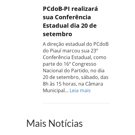
PCdoB
PCdoB-PI realizará
Rio
sua Conferência
Grande
Estadual dia 20 de
do
setembro
Sul
acontece
A direção estadual do PCdoB
dia
do Piauí marcou sua 23º
13
Conferência Estadual, como
de
parte do 16º Congresso
setembro
Nacional do Partido, no dia
20 de setembro, sábado, das
8h às 15 horas, na Câmara
:
Municipal…
Leia mais
PCdoB-
PI
realizará
sua
Mais Notícias
Conferência
Estadual