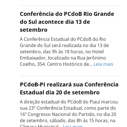
Estadual
do
Conferência do PCdoB Rio Grande
PCdoB
do Sul acontece dia 13 de
Tocantins
setembro
será
realizada
A Conferência Estadual do PCdoB do Rio
dia
Grande do Sul será realizada no dia 13 de
18
setembro, das 9h às 18 horas, no Hotel
de
Embaixador, localizado na Rua Jerônimo
setembro
:
Coelho, 354. Centro Histórico de…
Leia mais
Confe
do
PCdo
PCdoB-PI realizará sua Conferência
Rio
Estadual dia 20 de setembro
Grand
do
A direção estadual do PCdoB do Piauí marcou
Sul
sua 23º Conferência Estadual, como parte do
acont
16º Congresso Nacional do Partido, no dia 20
dia
de setembro, sábado, das 8h às 15 horas, na
13
:
Câmara Municipal…
Leia mais