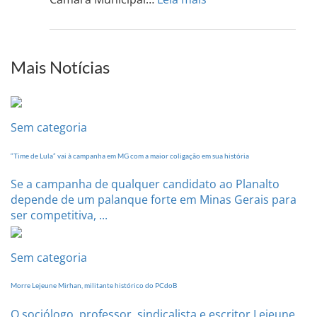
de
PCdoB-
setem
PI
realizará
sua
Mais Notícias
Conferência
Estadual
dia
20
Sem categoria
de
setembro
“Time de Lula” vai à campanha em MG com a maior coligação em sua história
Se a campanha de qualquer candidato ao Planalto
depende de um palanque forte em Minas Gerais para
ser competitiva, ...
Sem categoria
Morre Lejeune Mirhan, militante histórico do PCdoB
O sociólogo, professor, sindicalista e escritor Lejeune