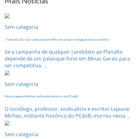
Mais Notícias
Conferência
Estadual
dia
20
Sem categoria
de
setembro
“Time de Lula” vai à campanha em MG com a maior coligação em sua história
Se a campanha de qualquer candidato ao Planalto
depende de um palanque forte em Minas Gerais para
ser competitiva, ...
Sem categoria
Morre Lejeune Mirhan, militante histórico do PCdoB
O sociólogo, professor, sindicalista e escritor Lejeune
Mirhan, militante histórico do PCdoB, morreu nesta ...
Sem categoria