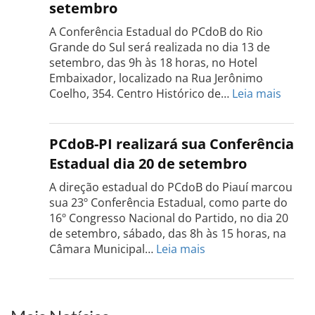
setembro
será
realizada
A Conferência Estadual do PCdoB do Rio
dia
Grande do Sul será realizada no dia 13 de
18
setembro, das 9h às 18 horas, no Hotel
de
Embaixador, localizado na Rua Jerônimo
setembro
:
Coelho, 354. Centro Histórico de…
Leia mais
Confe
do
PCdo
PCdoB-PI realizará sua Conferência
Rio
Estadual dia 20 de setembro
Grand
do
A direção estadual do PCdoB do Piauí marcou
Sul
sua 23º Conferência Estadual, como parte do
acont
16º Congresso Nacional do Partido, no dia 20
dia
de setembro, sábado, das 8h às 15 horas, na
13
:
Câmara Municipal…
Leia mais
de
PCdoB-
setem
PI
realizará
sua