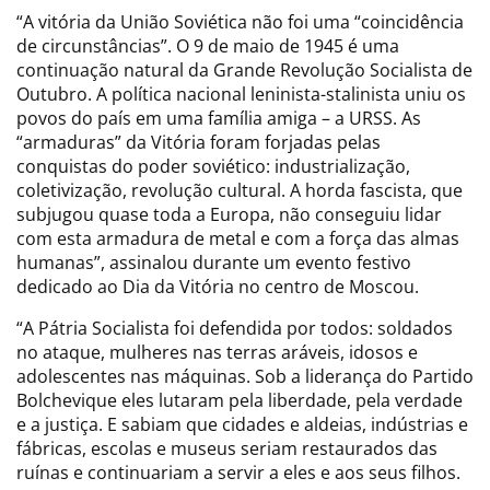
“A vitória da União Soviética não foi uma “coincidência
de circunstâncias”. O 9 de maio de 1945 é uma
continuação natural da Grande Revolução Socialista de
Outubro. A política nacional leninista-stalinista uniu os
povos do país em uma família amiga – a URSS. As
“armaduras” da Vitória foram forjadas pelas
conquistas do poder soviético: industrialização,
coletivização, revolução cultural. A horda fascista, que
subjugou quase toda a Europa, não conseguiu lidar
com esta armadura de metal e com a força das almas
humanas”, assinalou durante um evento festivo
dedicado ao Dia da Vitória no centro de Moscou.
“A Pátria Socialista foi defendida por todos: soldados
no ataque, mulheres nas terras aráveis, idosos e
adolescentes nas máquinas. Sob a liderança do Partido
Bolchevique eles lutaram pela liberdade, pela verdade
e a justiça. E sabiam que cidades e aldeias, indústrias e
fábricas, escolas e museus seriam restaurados das
ruínas e continuariam a servir a eles e aos seus filhos.