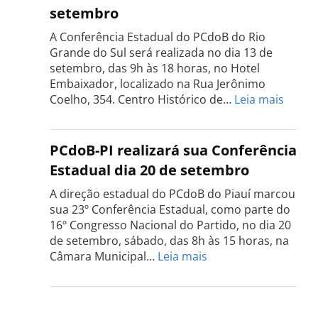
setembro
será
realizada
A Conferência Estadual do PCdoB do Rio
dia
Grande do Sul será realizada no dia 13 de
18
setembro, das 9h às 18 horas, no Hotel
de
Embaixador, localizado na Rua Jerônimo
setembro
:
Coelho, 354. Centro Histórico de…
Leia mais
Confe
do
PCdo
PCdoB-PI realizará sua Conferência
Rio
Estadual dia 20 de setembro
Grand
do
A direção estadual do PCdoB do Piauí marcou
Sul
sua 23º Conferência Estadual, como parte do
acont
16º Congresso Nacional do Partido, no dia 20
dia
de setembro, sábado, das 8h às 15 horas, na
13
:
Câmara Municipal…
Leia mais
de
PCdoB-
setem
PI
realizará
sua