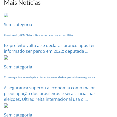
Mais Notícias
Conferência
Estadual
dia
20
Sem categoria
de
setembro
Pressionado, ACM Neto volta a se declarar branco em 2026
Ex-prefeito volta a se declarar branco após ter
informado ser pardo em 2022; deputada ...
Sem categoria
Crime organizado se adapta e não enfraquece, alerta especialista em segurança
A segurança superou a economia como maior
preocupação dos brasileiros e será crucial nas
eleições. Ultradireita internacional usa o ...
Sem categoria