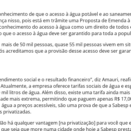
conhecimento de que o acesso à água potável e ao saneame
rença nisso, pois está em trâmite uma Proposta de Emenda 
reconhecimento do acesso à água como um direito de todos e
que o acesso à água deve ser garantido para toda a popula
, mais de 50 mil pessoas, quase 55 mil pessoas vivem em s
ós acreditamos que a provisão desse acesso deve ser garan
endimento social e o resultado financeiro”, diz Amauri, r
tualmente, a empresa oferece tarifas sociais de água e es
l litros de água. Além disso, existe uma tarifa ainda mais 
idade mais extrema, permitindo que paguem apenas R$ 17,00
o à água a preços acessíveis, são uma prova de que a Sabe
 privatizadas.
o há qualquer vantagem [na privatização] para você que est
r que seja que more numa cidade onde hoje a Sabesp prest