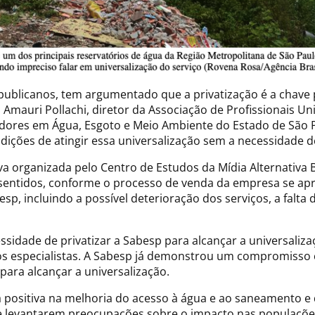
epublicanos, tem argumentado que a privatização é a chave 
Amauri Pollachi, diretor da Associação de Profissionais Uni
lhadores em Água, Esgoto e Meio Ambiente do Estado de Sã
ições de atingir essa universalização sem a necessidade de
va organizada pelo Centro de Estudos da Mídia Alternativa Ba
 sentidos, conforme o processo de venda da empresa se apr
p, incluindo a possível deterioração dos serviços, a falta
essidade de privatizar a Sabesp para alcançar a universali
os especialistas. A Sabesp já demonstrou um compromisso c
para alcançar a universalização.
 positiva na melhoria do acesso à água e ao saneamento e q
de levantarem preocupações sobre o impacto nas populações