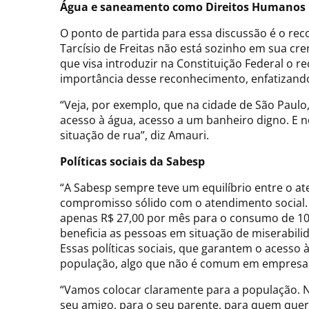
Água e saneamento como Direitos Humanos
O ponto de partida para essa discussão é o re
Tarcísio de Freitas não está sozinho em sua c
que visa introduzir na Constituição Federal o 
importância desse reconhecimento, enfatizando 
“Veja, por exemplo, que na cidade de São Paulo
acesso à água, acesso a um banheiro digno. E n
situação de rua”, diz Amauri.
Políticas sociais da Sabesp
“A Sabesp sempre teve um equilíbrio entre o at
compromisso sólido com o atendimento social. A
apenas R$ 27,00 por mês para o consumo de 10 mi
beneficia as pessoas em situação de miserabil
Essas políticas sociais, que garantem o acess
população, algo que não é comum em empresas
“Vamos colocar claramente para a população. Nã
seu amigo, para o seu parente, para quem que