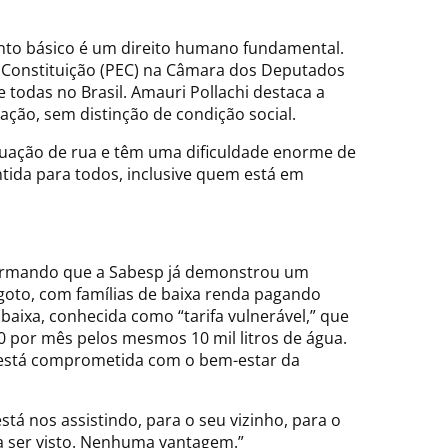
nto básico é um direito humano fundamental.
à Constituição (PEC) na Câmara dos Deputados
 todas no Brasil. Amauri Pollachi destaca a
ção, sem distinção de condição social.
ituação de rua e têm uma dificuldade enorme de
tida para todos, inclusive quem está em
eafirmando que a Sabesp já demonstrou um
goto, com famílias de baixa renda pagando
baixa, conhecida como “tarifa vulnerável,” que
 por mês pelos mesmos 10 mil litros de água.
sp está comprometida com o bem-estar da
á nos assistindo, para o seu vizinho, para o
a ser visto. Nenhuma vantagem.”