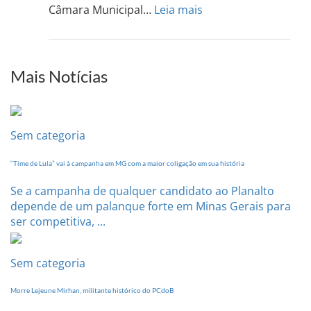
13
:
Câmara Municipal…
Leia mais
de
PCdoB-
setem
PI
realizará
sua
Mais Notícias
Conferência
Estadual
dia
20
Sem categoria
de
setembro
“Time de Lula” vai à campanha em MG com a maior coligação em sua história
Se a campanha de qualquer candidato ao Planalto
depende de um palanque forte em Minas Gerais para
ser competitiva, ...
Sem categoria
Morre Lejeune Mirhan, militante histórico do PCdoB