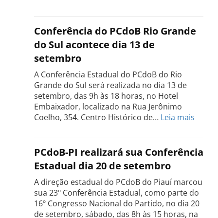
Conferência
Estadual
do
Conferência do PCdoB Rio Grande
PCdoB
do Sul acontece dia 13 de
Tocantins
setembro
será
realizada
A Conferência Estadual do PCdoB do Rio
dia
Grande do Sul será realizada no dia 13 de
18
setembro, das 9h às 18 horas, no Hotel
de
Embaixador, localizado na Rua Jerônimo
setembro
:
Coelho, 354. Centro Histórico de…
Leia mais
Confe
do
PCdo
PCdoB-PI realizará sua Conferência
Rio
Estadual dia 20 de setembro
Grand
do
A direção estadual do PCdoB do Piauí marcou
Sul
sua 23º Conferência Estadual, como parte do
acont
16º Congresso Nacional do Partido, no dia 20
dia
de setembro, sábado, das 8h às 15 horas, na