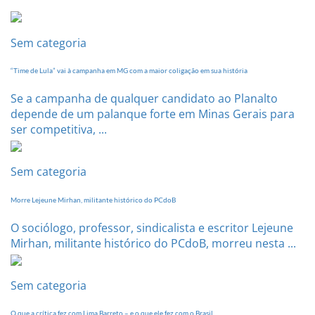
Estadual
dia
20
Sem categoria
de
setembro
“Time de Lula” vai à campanha em MG com a maior coligação em sua história
Se a campanha de qualquer candidato ao Planalto
depende de um palanque forte em Minas Gerais para
ser competitiva, ...
Sem categoria
Morre Lejeune Mirhan, militante histórico do PCdoB
O sociólogo, professor, sindicalista e escritor Lejeune
Mirhan, militante histórico do PCdoB, morreu nesta ...
Sem categoria
O que a crítica fez com Lima Barreto – e o que ele fez com o Brasil