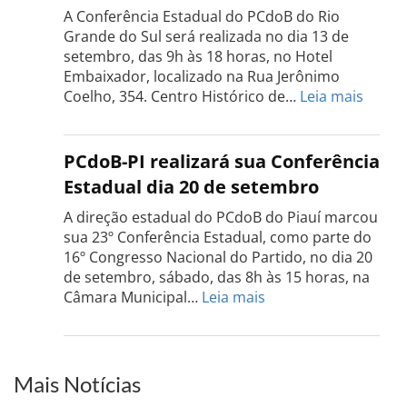
realizada
A Conferência Estadual do PCdoB do Rio
dia
Grande do Sul será realizada no dia 13 de
18
setembro, das 9h às 18 horas, no Hotel
de
Embaixador, localizado na Rua Jerônimo
setembro
:
Coelho, 354. Centro Histórico de…
Leia mais
Confe
do
PCdo
PCdoB-PI realizará sua Conferência
Rio
Estadual dia 20 de setembro
Grand
do
A direção estadual do PCdoB do Piauí marcou
Sul
sua 23º Conferência Estadual, como parte do
acont
16º Congresso Nacional do Partido, no dia 20
dia
de setembro, sábado, das 8h às 15 horas, na
13
:
Câmara Municipal…
Leia mais
de
PCdoB-
setem
PI
realizará
sua
Mais Notícias
Conferência