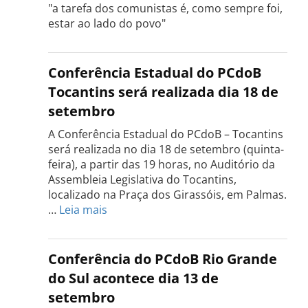
"a tarefa dos comunistas é, como sempre foi,
estar ao lado do povo"
Conferência Estadual do PCdoB
Tocantins será realizada dia 18 de
setembro
A Conferência Estadual do PCdoB – Tocantins
será realizada no dia 18 de setembro (quinta-
feira), a partir das 19 horas, no Auditório da
Assembleia Legislativa do Tocantins,
localizado na Praça dos Girassóis, em Palmas.
:
…
Leia mais
Conferência
Estadual
do
Conferência do PCdoB Rio Grande
PCdoB
do Sul acontece dia 13 de
Tocantins
setembro
será