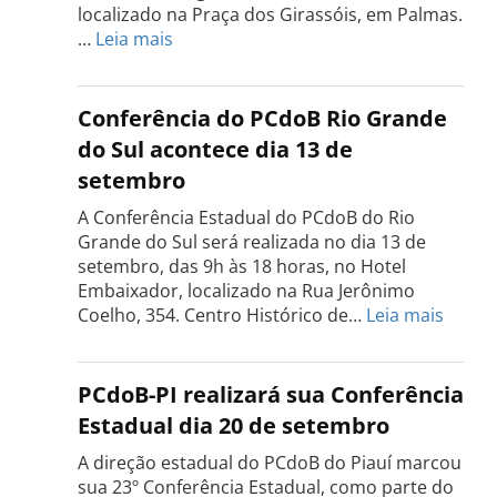
localizado na Praça dos Girassóis, em Palmas.
:
…
Leia mais
Conferência
Estadual
do
Conferência do PCdoB Rio Grande
PCdoB
do Sul acontece dia 13 de
Tocantins
setembro
será
realizada
A Conferência Estadual do PCdoB do Rio
dia
Grande do Sul será realizada no dia 13 de
18
setembro, das 9h às 18 horas, no Hotel
de
Embaixador, localizado na Rua Jerônimo
setembro
:
Coelho, 354. Centro Histórico de…
Leia mais
Confe
do
PCdo
PCdoB-PI realizará sua Conferência
Rio
Estadual dia 20 de setembro
Grand
do
A direção estadual do PCdoB do Piauí marcou
Sul
sua 23º Conferência Estadual, como parte do