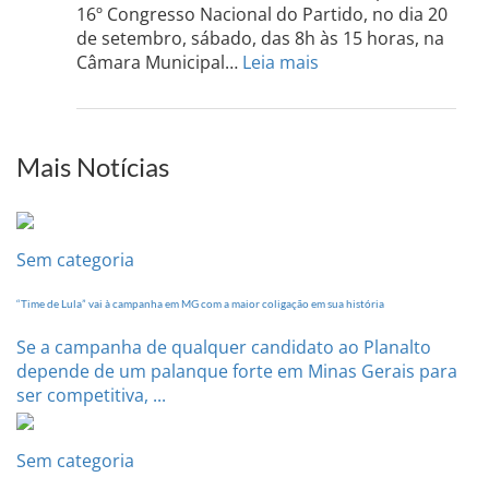
acont
16º Congresso Nacional do Partido, no dia 20
dia
de setembro, sábado, das 8h às 15 horas, na
13
:
Câmara Municipal…
Leia mais
de
PCdoB-
setem
PI
realizará
sua
Mais Notícias
Conferência
Estadual
dia
20
Sem categoria
de
setembro
“Time de Lula” vai à campanha em MG com a maior coligação em sua história
Se a campanha de qualquer candidato ao Planalto
depende de um palanque forte em Minas Gerais para
ser competitiva, ...
Sem categoria