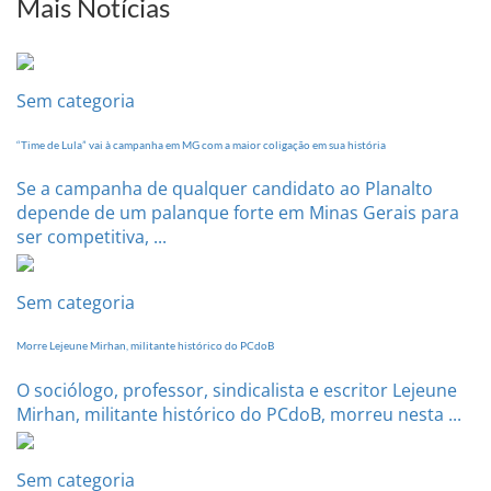
Mais Notícias
Conferência
Estadual
dia
20
Sem categoria
de
setembro
“Time de Lula” vai à campanha em MG com a maior coligação em sua história
Se a campanha de qualquer candidato ao Planalto
depende de um palanque forte em Minas Gerais para
ser competitiva, ...
Sem categoria
Morre Lejeune Mirhan, militante histórico do PCdoB
O sociólogo, professor, sindicalista e escritor Lejeune
Mirhan, militante histórico do PCdoB, morreu nesta ...
Sem categoria