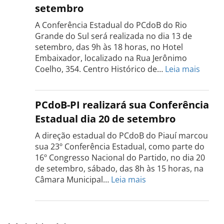
setembro
será
realizada
A Conferência Estadual do PCdoB do Rio
dia
Grande do Sul será realizada no dia 13 de
18
setembro, das 9h às 18 horas, no Hotel
de
Embaixador, localizado na Rua Jerônimo
setembro
:
Coelho, 354. Centro Histórico de…
Leia mais
Confe
do
PCdo
PCdoB-PI realizará sua Conferência
Rio
Estadual dia 20 de setembro
Grand
do
A direção estadual do PCdoB do Piauí marcou
Sul
sua 23º Conferência Estadual, como parte do
acont
16º Congresso Nacional do Partido, no dia 20
dia
de setembro, sábado, das 8h às 15 horas, na
13
:
Câmara Municipal…
Leia mais
de
PCdoB-
setem
PI
realizará
sua