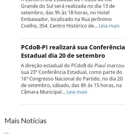
dia
Grande do Sul será realizada no dia 13 de
18
setembro, das 9h às 18 horas, no Hotel
de
Embaixador, localizado na Rua Jerônimo
setembro
:
Coelho, 354. Centro Histórico de…
Leia mais
Confe
do
PCdo
PCdoB-PI realizará sua Conferência
Rio
Estadual dia 20 de setembro
Grand
do
A direção estadual do PCdoB do Piauí marcou
Sul
sua 23º Conferência Estadual, como parte do
acont
16º Congresso Nacional do Partido, no dia 20
dia
de setembro, sábado, das 8h às 15 horas, na
13
:
Câmara Municipal…
Leia mais
de
PCdoB-
setem
PI
realizará
sua
Mais Notícias
Conferência
Estadual