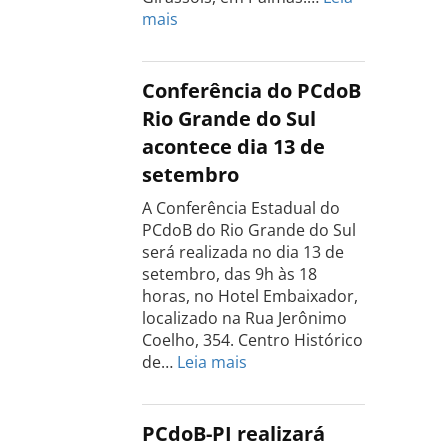
:
mais
Conferência
Estadual
do
Conferência do PCdoB
PCdoB
Rio Grande do Sul
Tocantins
acontece dia 13 de
será
setembro
realizada
dia
A Conferência Estadual do
18
PCdoB do Rio Grande do Sul
de
será realizada no dia 13 de
setembro
setembro, das 9h às 18
horas, no Hotel Embaixador,
localizado na Rua Jerônimo
Coelho, 354. Centro Histórico
:
de…
Leia mais
Conferência
do
PCdoB
PCdoB-PI realizará