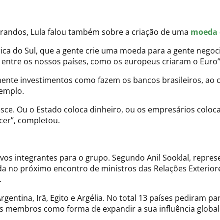
orandos, Lula falou também sobre a criação de uma
moeda d
ica do Sul, que a gente crie uma moeda para a gente negoci
 entre os nossos países, como os europeus criaram o Euro”
mente investimentos como fazem os bancos brasileiros, ao 
emplo.
sce. Ou o Estado coloca dinheiro, ou os empresários coloc
cer”, completou.
s integrantes para o grupo. Segundo Anil Sooklal, represen
ida no próximo encontro de ministros das Relações Exteri
.
gentina, Irã, Egito e Argélia. No total 13 países pediram pa
s membros como forma de expandir a sua influência global