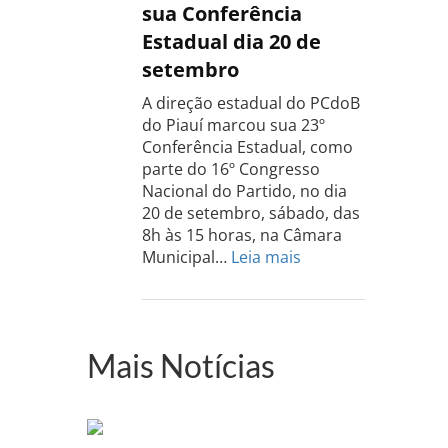
Rio
sua Conferência
Grande
Estadual dia 20 de
do
setembro
Sul
acontece
A direção estadual do PCdoB
dia
do Piauí marcou sua 23º
13
Conferência Estadual, como
de
parte do 16º Congresso
setembro
Nacional do Partido, no dia
20 de setembro, sábado, das
8h às 15 horas, na Câmara
:
Municipal…
Leia mais
PCdoB-
PI
realizará
sua
Mais Notícias
Conferência
Estadual
dia
20