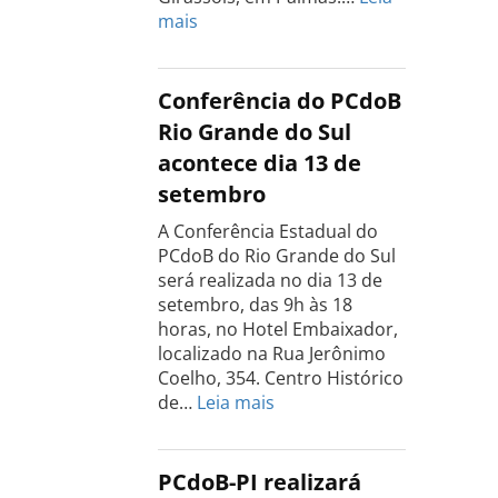
:
mais
Conferência
Estadual
do
Conferência do PCdoB
PCdoB
Rio Grande do Sul
Tocantins
acontece dia 13 de
será
setembro
realizada
dia
A Conferência Estadual do
18
PCdoB do Rio Grande do Sul
de
será realizada no dia 13 de
setembro
setembro, das 9h às 18
horas, no Hotel Embaixador,
localizado na Rua Jerônimo
Coelho, 354. Centro Histórico
:
de…
Leia mais
Conferência
do
PCdoB
PCdoB-PI realizará