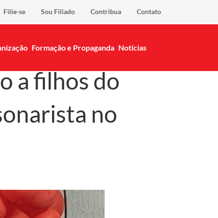
Filie-se
Sou Filiado
Contribua
Contato
nização
Formação e Propaganda
Notícias
 a filhos do
sonarista no